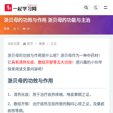
全部
浙贝母的功效与作用 浙贝母的功能与主治
健康
0
38
当前位置：
首页
健康
正文
浙贝母的功效与作用是什么呢？浙贝母作为一种中药材！
它
具有清热化痰、散结开郁等五大功效！
感兴趣的小伙伴
快来阅读文章内容吧！
浙贝母的功效与作用
1、清热化痰：用于治疗痰热咳喘，咯痰黄稠之证。
2、散结开郁：治疗痰热互结所致的胸闷心烦之证，及瘰疬
痰核等病。