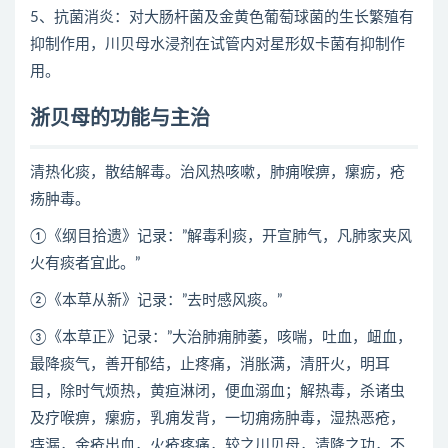
5、抗菌消炎：对大肠杆菌及金黄色葡萄球菌的生长繁殖有
抑制作用，川贝母水浸剂在试管内对星形奴卡菌有抑制作
用。
浙贝母的功能与主治
清热化痰，散结解毒。治风热咳嗽，肺痈喉痹，瘰疬，疮
疡肿毒。
①《纲目拾遗》记录：”解毒利痰，开宣肺气，凡肺家夹风
火有痰者宜此。”
②《本草从新》记录：”去时感风痰。”
③《本草正》记录：”大治肺痈肺萎，咳喘，吐血，衄血，
最降痰气，善开郁结，止疼痛，消胀满，清肝火，明耳
目，除时气烦热，黄疸淋闭，便血溺血；解热毒，杀诸虫
及疗喉痹，瘰疬，乳痈发背，一切痈疡肿毒，湿热恶疮，
痔漏，金疮出血，火疮疼痛，较之川贝母，清降之功，不