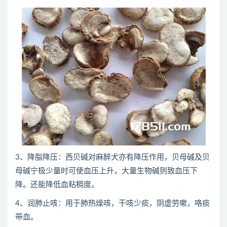
3、降脂降压：西贝碱对麻醉犬亦有降压作用，贝母碱及贝
母碱宁极少量时可使血压上升，大量生物碱则致血压下
降。还能降低血粘稠度。
4、润肺止咳：用于肺热燥咳，干咳少痰，阴虚劳嗽，咯痰
带血。