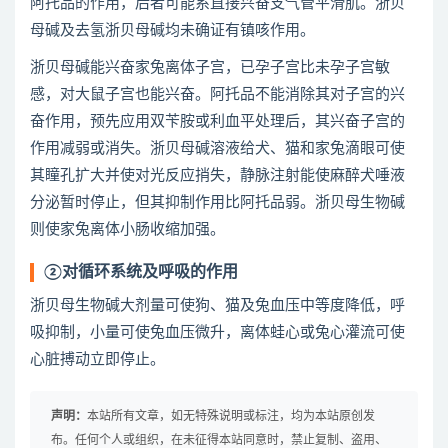
阿托品的作用，后者可能系直接兴奋支气管平滑肌。浙贝
母碱及去氢浙贝母碱均未确证有镇咳作用。
浙贝母碱能兴奋家兔离体子宫，已孕子宫比未孕子宫敏
感，对大鼠子宫也能兴奋。阿托品不能消除其对子宫的兴
奋作用，预先应用双苄胺或利血平处理后，其兴奋子宫的
作用减弱或消失。浙贝母碱溶液给犬、猫和家兔滴眼可使
其瞳孔扩大并使对光反应捎失，静脉注射能使麻醉犬唾液
分泌暂时停止，但其抑制作用比阿托品弱。浙贝母生物碱
则使家兔离体小肠收缩加强。
②对循环系统及呼吸的作用
浙贝母生物碱大剂量可使狗、猫及兔血压中等度降低，呼
吸抑制，小量可使兔血压微升，离体蛙心或兔心灌流可使
心脏搏动立即停止。
声明：
本站所有文章，如无特殊说明或标注，均为本站原创发
布。任何个人或组织，在未征得本站同意时，禁止复制、盗用、