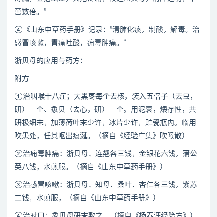
啻数倍。”
④《山东中草药手册》记录：”清肺化痰，制酸，解毒。治
感冒咳嗽，胃痛吐酸，痈毒肿痛。”
浙贝母的应用与药方：
附方
①治咽喉十八症；大黑枣每个去核，装入五倍子（去虫，
研）一个、象贝（去心，研）一个。用泥裹，煨存性，共
研极细末，加薄荷叶末少许，冰片少许，贮瓷瓶内。临用
吹患处，任其呕出痰涎。（摘自《经验广集》吹喉散）
②治痈毒肿痛：浙贝母、连翘各三钱，金银花六钱，蒲公
英八钱，水煎服。（摘自《山东中草药手册》）
③治感冒咳嗽：浙贝母、知母、桑叶、杏仁各三钱，紫苏
二钱，水煎服，（摘自《山东中草药手册》）
④治对口：象贝母研末敷之。（摘自《杨春涯经验方》）