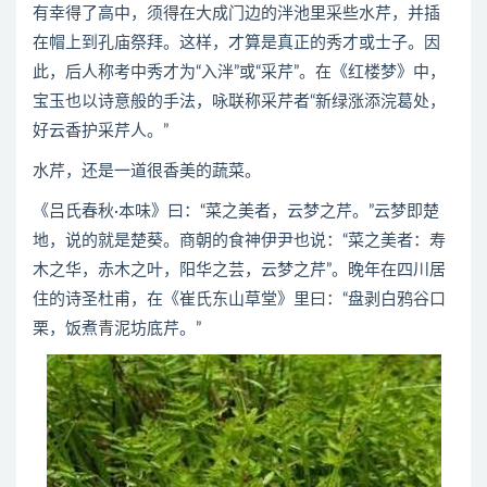
有幸得了高中，须得在大成门边的泮池里采些水芹，并插
在帽上到孔庙祭拜。这样，才算是真正的秀才或士子。因
此，后人称考中秀才为“入泮”或“采芹”。在《红楼梦》中，
宝玉也以诗意般的手法，咏联称采芹者“新绿涨添浣葛处，
好云香护采芹人。”
水芹，还是一道很香美的蔬菜。
《吕氏春秋·本味》曰：“菜之美者，云梦之芹。”云梦即楚
地，说的就是楚葵。商朝的食神伊尹也说：“菜之美者：寿
木之华，赤木之叶，阳华之芸，云梦之芹”。晚年在四川居
住的诗圣杜甫，在《崔氏东山草堂》里曰：“盘剥白鸦谷口
栗，饭煮青泥坊底芹。”