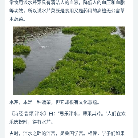
常食用该水芹菜具有清洁人的血液，降低人的血压和血脂
等功效，所以说水芹菜既是食用又是药用的高档无公害草
本蔬菜。
水芹，本是一种蔬菜，但它却很有文化意蕴。
《诗经·鲁颂·泮水》曰：“思乐泮水，薄采其芹。”人们在欢
乐庆祝时，得有水芹。
古时，泮水之畔的泮宫，是鲁国学宫。相传，学子们如果