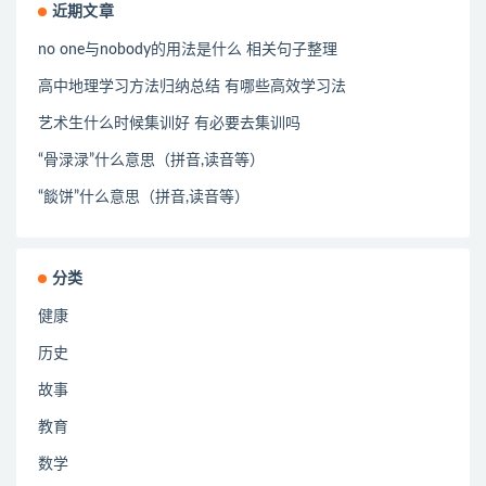
近期文章
no one与nobody的用法是什么 相关句子整理
高中地理学习方法归纳总结 有哪些高效学习法
艺术生什么时候集训好 有必要去集训吗
“骨渌渌”什么意思（拼音,读音等）
“餤饼”什么意思（拼音,读音等）
分类
健康
历史
故事
教育
数学