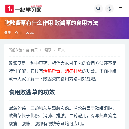
全部
吃败酱草有什么作用 败酱草的食用方法
健康
0
36
当前位置：
首页
健康
正文
败酱草是一种中草药，相信大家对于它的食用方法还不是
特别了解。它具有
清热解毒，消痈排脓
的功效。下面小编
就带大家了解一下败酱菜的食用方法和好处吧。
食用败酱草的功效
配蒲公英：二药均为清热解毒药。蒲公英善于散结消肿，
败酱草长于化瘀、消肿、排脓，二药配用，对毒热血瘀之
腹痛、腹胀、腹部有硬块等证均可应用。