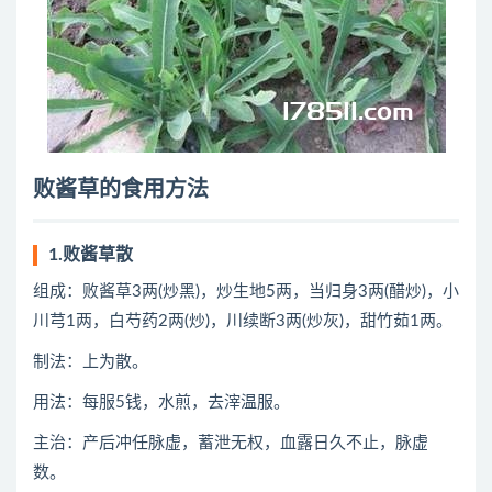
败酱草的食用方法
1.败酱草散
组成：败酱草3两(炒黑)，炒生地5两，当归身3两(醋炒)，小
川芎1两，白芍药2两(炒)，川续断3两(炒灰)，甜竹茹1两。
制法：上为散。
用法：每服5钱，水煎，去滓温服。
主治：产后冲任脉虚，蓄泄无权，血露日久不止，脉虚
数。