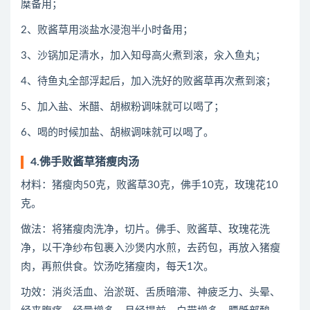
糜备用；
2、败酱草用淡盐水浸泡半小时备用；
3、沙锅加足清水，加入知母高火煮到滚，汆入鱼丸；
4、待鱼丸全部浮起后，加入洗好的败酱草再次煮到滚；
5、加入盐、米醋、胡椒粉调味就可以喝了；
6、喝的时候加盐、胡椒调味就可以喝了。
4.佛手败酱草猪瘦肉汤
材料：猪瘦肉50克，败酱草30克，佛手10克，玫瑰花10
克。
做法：将猪瘦肉洗净，切片。佛手、败酱草、玫瑰花洗
净，以干净纱布包裹入沙煲内水煎，去药包，再放入猪瘦
肉，再煎供食。饮汤吃猪瘦肉，每天1次。
功效：消炎活血、治淤斑、舌质暗滞、神疲乏力、头晕、