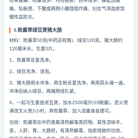
经来腹痛、经量增多、月经提前、白带增多、腰骶部酸
痛、坠胀感、下腹或两侧小腹隐隐作痛、妇女气滞血瘀型
慢性盆腔炎。
5.败酱草绿豆煲猪大肠
材料：败酱草50克(中药店有售)、绿豆120克、猪大肠约
120厘米长、生姜3片。
1、败酱草反复洗净。
2、绿豆洗净，浸泡。
3、猪大肠用水冲净，用生粉反复洗净，再用蒜头通一遍，
冲净后纳入绿豆，两端用线扎紧。
4、一起与生姜放进瓦煲，加水2500毫升(10碗量)，武火煲
沸改文火煲2小时，弃败酱草，加入适量食盐便可。
功效：败酱草在中药里属清热解毒类药物，其性凉味辛、
苦，入肝、胃、大肠经，有清热解毒、祛瘀排脓的功效，