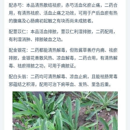
配赤芍：本品清热散结祛瘀，赤芍活血化瘀止痛，二药合
用，有清热祛瘀、活血止痛之功效，可用于产后血瘀有热
的腹痛及心肠痈初起触之有块而尚未成脓者。
配薏苡仁：本品活血排脓，薏苡仁利湿排脓，二药配用，
有利湿消肿、排脓破血之功。
配金银花：二药都能清热解毒，但败酱草善疗内痈、祛瘀
排脓，金银花善散风热、凉血解毒，二药合用，有清热解
毒、祛瘀排脓之功，可用于痈脓证。
配白头翁：二药均可清热解毒、凉血止痢，且能祛肠胃毒
邪蕴结之积滞，配用可治下痢带血、发热、里急后重。