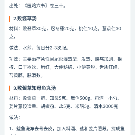
出处：《医略六书》卷三十。
2.败酱草汤
材料：败酱草30克，忍冬藤20克，桃仁10克，薏苡仁30
克。
做法：水煎，每日分2-3次服。
功效：主要治疗急性阑尾炎湿热型：发热、腹痛加剧、拒
按、口干欲饮、唇红，大便秘结、小便黄短，舌质红绛，
苔黄腻，脉滑数。
3.败酱草知母鱼丸汤
材料：败酱草一把、知母5克、魃鱼500g、料酒一小勺、
姜片葱段适量、胡椒粉、盐5克、米醋5g、清水3000克
做法：
1、魃鱼洗净去骨去皮，加入料酒、盐和姜片葱段，搅成鱼