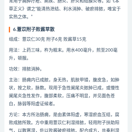
常用于痈肿疔疮、痢疾、肠炎、肝炎和结膜炎等。如《本
草正义》谓之“能清热泄结、利水消肿、破瘀排脓，唯宜于
实热之体。”
6.薏苡附子败酱草散
组成：薏苡仁30克 附子6克 败酱草15克
用法：上药三味，杵为粗末。用水400毫升，煎至200毫
升，顿服。
功效：排脓消肿。
主治：肠痈内已成脓，身无热，肌肤甲错，腹皮急，如肿
状，按之软，脉数。现用于急性阑尾炎脓肿已成，或慢性
阑尾炎急性发作，腹部柔软，压痛不明显，并见面色苍
白，脉弱等阳虚证候者。
方论：本方所治肠痈，是由素体阳虚，寒湿瘀血互结，腐
败成脓所致。方中重用薏苡仁利湿排脓，轻用附子扶助阳
气，以散寒湿，佐以败酱破瘀排脓。配合成方，共奏利湿