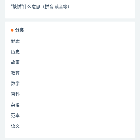
“餤饼”什么意思（拼音,读音等）
分类
健康
历史
故事
教育
数学
百科
英语
范本
语文