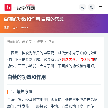
全部
白薇的功效和作用 白薇的禁忌
健康
0
47
当前位置：
首页
健康
正文
白薇是一种较为常见的中草药，相信大家对于它的功效和
作用还不是特别了解。它具有治疗
阴虚内热，肺热咳血
的
功效。下面小编就带大家了解一下百威的功效和作用吧。
白薇的功效和作用
1、解热凉血
白薇性寒，经常将它用于阴虚血热、低热不退或者产后脆
弱等虚性发热，一般将它与生地、青蒿和地骨皮一同使