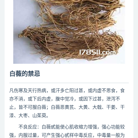
白薇的禁忌
凡伤寒及天行热病，或汗多亡阳过甚，或内虚不思食，食
亦不消，或下后内虚，腹中觉冷，或因下过甚，泄泻不
止，皆不可服白薇；白薇恶黄芪、大黄、大戟、干姜、干
漆、大枣、山茱萸。
不良反应：白薇甙能使心肌收缩力增强，强心功能较
强，内服过量，可产生强心甙样中毒反应，中毒量一般为