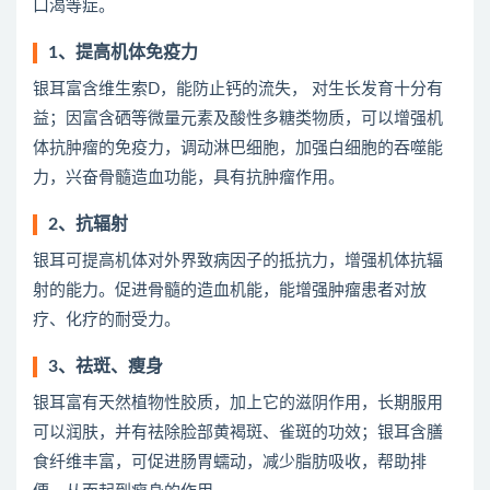
口渴等症。
1、提高机体免疫力
银耳富含维生索D，能防止钙的流失， 对生长发育十分有
益；因富含硒等微量元素及酸性多糖类物质，可以增强机
体抗肿瘤的免疫力，调动淋巴细胞，加强白细胞的吞噬能
力，兴奋骨髓造血功能，具有抗肿瘤作用。
2、抗辐射
银耳可提高机体对外界致病因子的抵抗力，增强机体抗辐
射的能力。促进骨髓的造血机能，能增强肿瘤患者对放
疗、化疗的耐受力。
3、祛斑、瘦身
银耳富有天然植物性胶质，加上它的滋阴作用，长期服用
可以润肤，并有祛除脸部黄褐斑、雀斑的功效；银耳含膳
食纤维丰富，可促进肠胃蠕动，减少脂肪吸收，帮助排