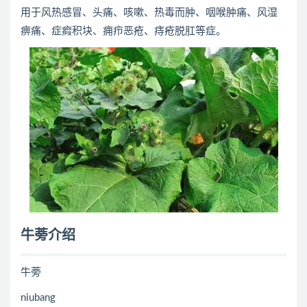
用于风热感冒、头痛、咳嗽、热毒而肿、咽喉肿痛、风湿
痹痛、症瘕积块、痈疖恶疮、痔疮脱肛等症。
牛蒡介绍
牛蒡
niubang