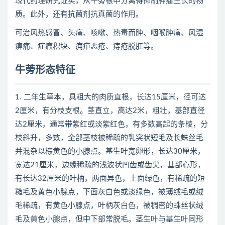
现代药理研究证实，从牛蒡根中分离得抑制肿瘤生长的物
质。此外，还有抗菌剂抗真菌的作用。
可治风热感冒、头痛、咳嗽、热毒而肿、咽喉肿痛、风湿
痹痛、症瘕积块、痈疖恶疮、痔疮脱肛等。
牛蒡形态特征
1. 二年生草本，具粗大的肉质直根，长达15厘米，径可达
2厘米，有分枝支根。茎直立，高达2米，粗壮，基部直径
达2厘米，通常带紫红或淡紫红色，有多数高起的条棱，分
枝斜升，多数，全部茎枝被稀疏的乳突状短毛及长蛛丝毛
并混杂以棕黄色的小腺点。基生叶宽卵形，长达30厘米，
宽达21厘米，边缘稀疏的浅波状凹齿或齿尖，基部心形，
有长达32厘米的叶柄，两面异色，上面绿色，有稀疏的短
糙毛及黄色小腺点，下面灰白色或淡绿色，被薄绒毛或绒
毛稀疏，有黄色小腺点，叶柄灰白色，被稠密的蛛丝状绒
毛及黄色小腺点，但中下部常脱毛。茎生叶与基生叶同形