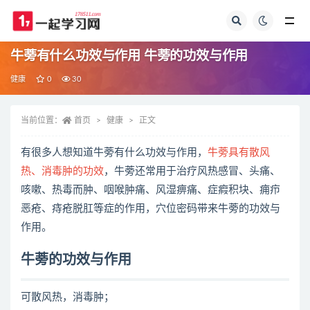
全部
牛蒡有什么功效与作用 牛蒡的功效与作用
健康
0
30
当前位置：
首页
健康
正文
有很多人想知道牛蒡有什么功效与作用，
牛蒡具有散风
热、消毒肿的功效
，牛蒡还常用于治疗风热感冒、头痛、
咳嗽、热毒而肿、咽喉肿痛、风湿痹痛、症瘕积块、痈疖
恶疮、痔疮脱肛等症的作用，穴位密码带来牛蒡的功效与
作用。
牛蒡的功效与作用
可散风热，消毒肿；