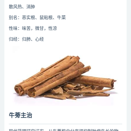
散风热、消肿
别名：恶实根、鼠粘根、牛菜
性味：味苦，微甘，性凉
归经：归肺、心经
牛蒡主治