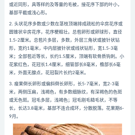
或近同形，具等样的及等量的毛被，接花序下部的叶小，
基部平截或浅心形。
2. 头状花序多数或少数在茎枝顶端排成疏松的伞房花序或
圆锥状伞房花序，花序梗粗壮。总苞卵形或卵球形，直径
1.5-2厘米。总苞片多层，多数，外层三角状或披针状钻
形，宽约1毫米，中内层披针状或线状钻形，宽1.5-3毫
米；全部苞近等长，长约1.5厘米，顶端有软骨质钩刺。小
花紫红色，花冠长1.4厘米，细管部长8毫米，檐部长6毫
米，外面无腺点，花冠裂片长约2毫米。
3. 瘦果倒长卵形或偏斜倒长卵形，长5-7毫米，宽2-3毫
米，两侧压扁，浅褐色，有多数细脉纹，有深褐色的色斑
或无色斑。冠毛多层，浅褐色；冠毛刚毛糙毛状，不等
长，长达3.8毫米，基部不连合成环，分散脱落。花果期6-
9月。