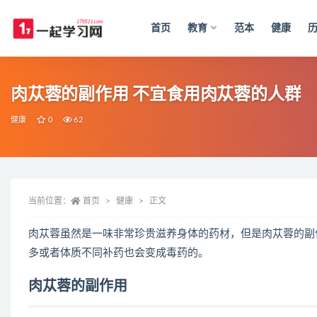
首页
教育
范本
健康
全部
肉苁蓉的副作用 不宜食用肉苁蓉的人群
健康
0
62
当前位置：
首页
健康
正文
肉苁蓉虽然是一味非常珍贵滋养身体的药材，但是肉苁蓉的副
多或者体质不同补药也会变成毒药的。
肉苁蓉的副作用