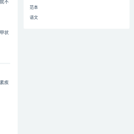
就不
范本
语文
甲状
素疾