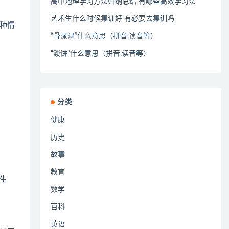
高中地理学习方法归纳总结 有哪些高效学习法
艺术生什么时候集训好 有必要去集训吗
种情
“骨渌渌”什么意思（拼音,读音等）
“餤饼”什么意思（拼音,读音等）
分类
健康
历史
故事
教育
生
数学
百科
英语