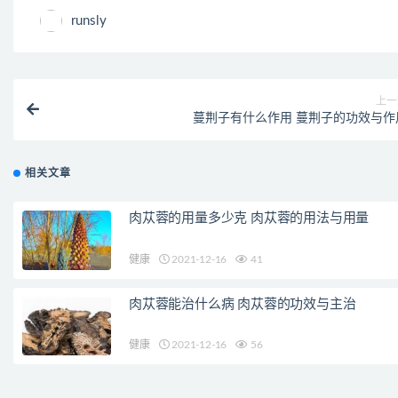
runsly
上一
蔓荆子有什么作用 蔓荆子的功效与作
相关文章
肉苁蓉的用量多少克 肉苁蓉的用法与用量
健康
2021-12-16
41
肉苁蓉能治什么病 肉苁蓉的功效与主治
健康
2021-12-16
56