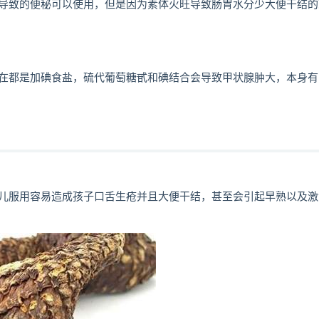
导致的便秘可以使用，但是因为素体火旺导致肠胃水分少大便干结的
在都是加碘食盐，硫代葡萄糖甙和碘结合会导致甲状腺肿大，本身有
儿服用容易造成孩子口舌生疮并且大便干结，甚至会引起早熟以及激