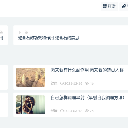
打赏
篇
下一篇
用
蛇含石的功效和作用 蛇含石的禁忌
肉苁蓉有什么副作用 肉苁蓉的禁忌人群
健康
2021-12-16
46
自己怎样调理早射（早射自我调理方法）
健康
2024-03-16
75