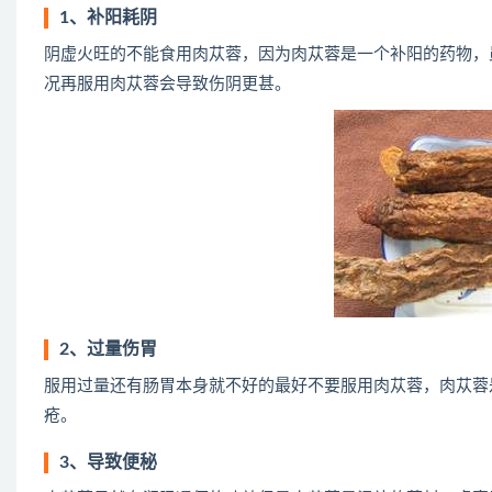
1、补阳耗阴
阴虚火旺的不能食用肉苁蓉，因为肉苁蓉是一个补阳的药物，
况再服用肉苁蓉会导致伤阴更甚。
2、过量伤胃
服用过量还有肠胃本身就不好的最好不要服用肉苁蓉，肉苁蓉
疮。
3、导致便秘