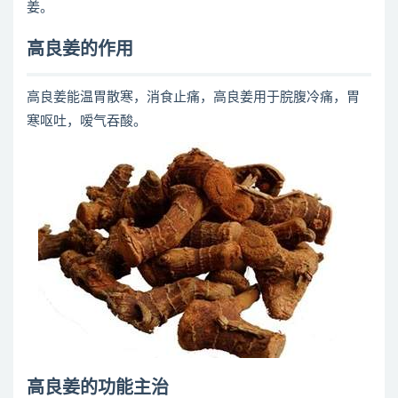
姜。
高良姜的作用
高良姜能温胃散寒，消食止痛，高良姜用于脘腹冷痛，胃
寒呕吐，嗳气吞酸。
高良姜的功能主治