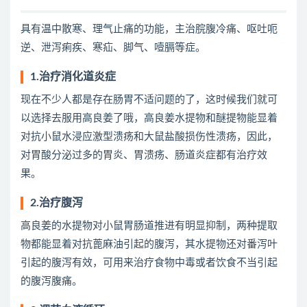
具有温中散寒、理气止痛的功能，主治脘腹冷痛、呕吐呃
逆、泄泻痢疾、寒疝、脚气、噎膈等症。
1.治疗消化道炎症
现在不少人都是存在肠胃不适问题的了，这时候我们就可
以选择去服用高良姜了哦，高良姜水提物和醚提物能显着
对抗小鼠水浸应激型溃疡和大鼠盐酸损伤性溃疡，因此，
对胃酸分泌过多的胃炎、胃溃疡、肠道炎症都有治疗效
果。
2.治疗腹泻
高良姜的水提物对小鼠胃肠道推进有明显抑制，两种提取
物都能显着对抗蓖麻油引起的腹泻，其水提物还对番泻叶
引起的腹泻有效，可用来治疗食物中毒或者饮食不当引起
的腹泻腹痛。