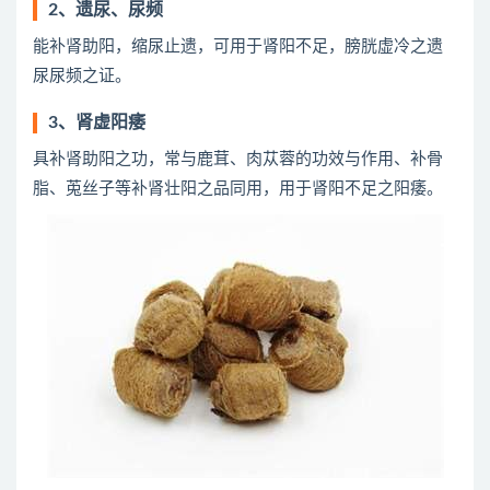
2、遗尿、尿频
能补肾助阳，缩尿止遗，可用于肾阳不足，膀胱虚冷之遗
尿尿频之证。
3、肾虚阳痿
具补肾助阳之功，常与鹿茸、肉苁蓉的功效与作用、补骨
脂、莵丝子等补肾壮阳之品同用，用于肾阳不足之阳痿。