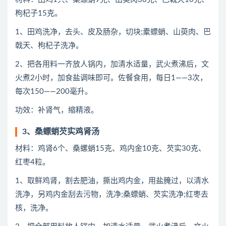
枸杞子15克。
1、田鸡洗净，去头、皮及肠杂，切块;橐螵蛸、山萸肉、巴
戟天、枸杞子洗净。
2、把各用料一齐放人锅内，加清水适量，武火煮沸后，文
火煮2小时，加食盐调味即可。佐餐食用，每日1——3次，
每次150——200毫升。
功效：补肾气，缩精液。
3、桑螵蛸芡实鸡肾汤
材料：鸡肾6个、桑螺蛸15克、鸡内金10克、芡实30克、
红枣4粒。
1、取鲜鸡肾，割去肥油，撕出鸡内金，用盐腌过，以清水
洗净，另鸡内金刮去污物，洗净;桑螵蛸、芡实洗净;红枣去
核，洗净。