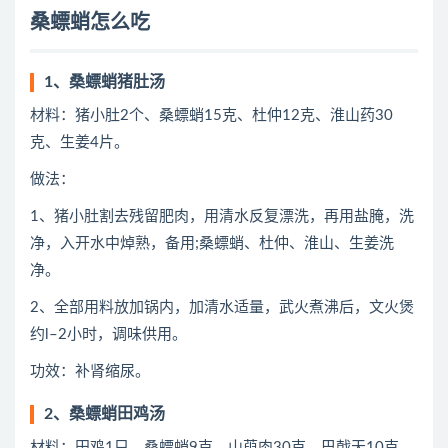
桑螵蛸怎么吃
1、桑螵蛸猪肚汤
材料：猪小肚2个、桑螵蛸15克、杜仲12克、淮山药30
克、生姜4片。
做法：
1、猪小肚割去残留肥肉，用清水反复漂洗，再用盐腌，洗
净，入开水中焯熟，备用;桑螵蛸、杜仲、淮山、生姜洗
净。
2、全部用料放加锅内，加清水适量，武火煮沸后，文火煲
约l–2小时，调味供用。
功效：补肾缩尿。
2、桑螵蛸田鸡汤
材料：田鸡1只、桑螵蛸9克、山萸肉30克、巴戟天10克、