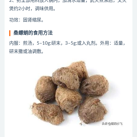
2、把全部用料放人锅内，加清水适量，武火煮沸后，文火
煲约2小时，调味供用。
功效：固肾缩尿。
桑螵蛸的食用方法
内服：煎汤，5–10g;研末，3–5g;或入丸剂。外用：适量，
研末撒或油调敷。