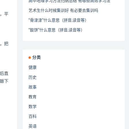
高中地理学习方法归纳总结 有哪些高效学习法
艺术生什么时候集训好 有必要去集训吗
，平
“骨渌渌”什么意思（拼音,读音等）
“餤饼”什么意思（拼音,读音等）
，把
分类
健康
后直
历史
娠下
故事
教育
数学
百科
英语