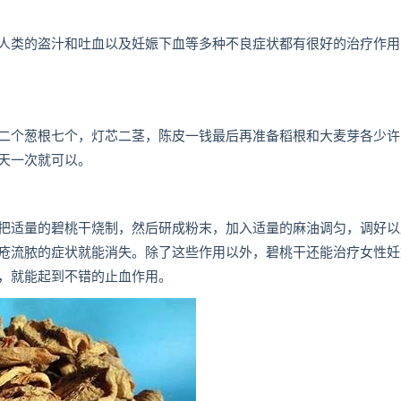
人类的盗汁和吐血以及妊娠下血等多种不良症状都有很好的治疗作用
二个葱根七个，灯芯二茎，陈皮一钱最后再准备稻根和大麦芽各少许
天一次就可以。
把适量的碧桃干烧制，然后研成粉末，加入适量的麻油调匀，调好以
疮流脓的症状就能消失。除了这些作用以外，碧桃干还能治疗女性妊
，就能起到不错的止血作用。