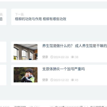
篇
下一篇
忌
柽柳的功效与作用 柽柳有哪些功效
养生馆是做什么的？ 成人养生馆是干嘛的
健康
2024-02-26
38
支原体肺炎一个加号严重吗
健康
2023-12-22
45