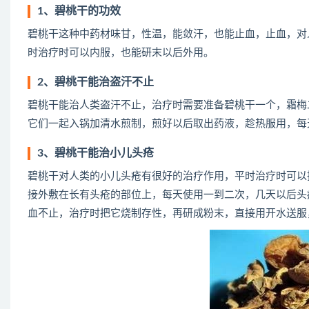
1、碧桃干的功效
碧桃干这种中药材味甘，性温，能敛汗，也能止血，止血，对
时治疗时可以内服，也能研末以后外用。
2、碧桃干能治盗汗不止
碧桃干能治人类盗汗不止，治疗时需要准备碧桃干一个，霜梅
它们一起入锅加清水煎制，煎好以后取出药液，趁热服用，每
3、碧桃干能治小儿头疮
碧桃干对人类的小儿头疮有很好的治疗作用，平时治疗时可以
接外敷在长有头疮的部位上，每天使用一到二次，几天以后头
血不止，治疗时把它烧制存性，再研成粉末，直接用开水送服