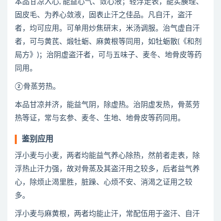
本品甘凉入心, 能益心气、敛心液；轻浮走表，能实腠理、
固皮毛、为养心敛液，固表止汗之佳品。凡自汗，盗汗
者，均可应用。可单用炒焦研末，米汤调服。治气虚自汗
者，可与黄芪、煅牡蛎、麻黄根等同用，如牡蛎散(《和剂
局方》)；治阴虚盗汗者，可与五味子、麦冬、地骨皮等药
同用。
②骨蒸劳热。
本品甘凉并济，能益气阴，除虚热。治阴虚发热，骨蒸劳
热等证，常与玄参、麦冬、生地、地骨皮等药同用。
鉴别应用
浮小麦与小麦，两者均能益气养心除热，然前者走表，除
浮热止汗力强，故对骨蒸及其盗汗用之较多，后者益气养
心，除烦止渴里胜，脏躁、心烦不安、消渴之证用之较
多。
浮小麦与麻黄根，两者均能止汗，常配伍用于盗汗、自汗