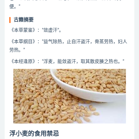
便。”
古籍摘要
《本草蒙鉴》：”敛虚汗”。
《本草纲目》：”益气除热，止自汗盗汗，骨蒸劳热，妇人
劳热。”
《本经逢原》：”浮麦，能敛盗汗，取其散皮腠之热也。”
浮小麦的食用禁忌