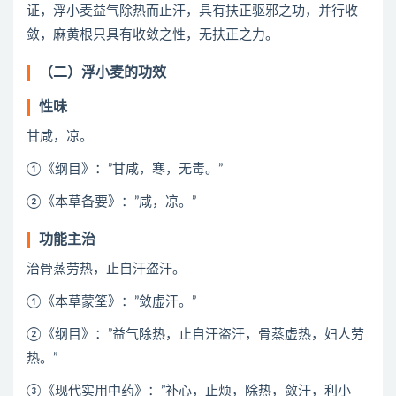
证，浮小麦益气除热而止汗，具有扶正驱邪之功，并行收
敛，麻黄根只具有收敛之性，无扶正之力。
（二）浮小麦的功效
性味
甘咸，凉。
①《纲目》：”甘咸，寒，无毒。”
②《本草备要》：”咸，凉。”
功能主治
治骨蒸劳热，止自汗盗汗。
①《本草蒙筌》：”敛虚汗。”
②《纲目》：”益气除热，止自汗盗汗，骨蒸虚热，妇人劳
热。”
③《现代实用中药》：”补心，止烦，除热，敛汗，利小