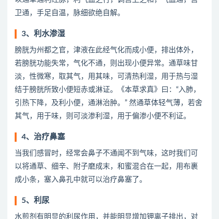
卫通，手足自温，脉细欲绝自解。
3、利水渗湿
膀胱为州都之官，津液在此经气化而成小便，排出体外，
若膀胱功能失常，气化不通，则出现小便异常。通草味甘
淡，性微寒，取其气，用其味，可清热利湿，用于热与湿
结于膀胱所致小便短赤或淋证。《本草求真》曰：“入肺，
引热下降，及利小便，通淋治肿。” 然通草体轻气薄，若舍
其气，用于味，则可淡渗利湿，用于偏渗小便不利证。
4、治疗鼻塞
当我们感冒时，经常会鼻子不通闻不到气味，这时我们可
以将通草、细辛、附子磨成末，和蜜混合在一起，用布裹
成小条，塞入鼻孔中就可以治疗鼻塞了。
5、利尿
水煎剂有明显的利尿作用，并能明显增加钾离子排出，对