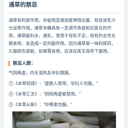
通草的禁忌
通草有利尿作用，并能明显增加尿钾排出量，有促进乳汁
分泌等作用。通草多糖具有一定调节免疫和抗氧化的作
用，通草能利水，通乳，常用于母乳不足，但有的女性长
期食用，会造成一定的副作用。因为通草是一味利尿药，
久服损伤肾脏。如果需食用，应该在医生指导下服用。
禁忌人群：
气阴两虚，内无湿热及孕妇慎服。
①《本草经疏》：”虚脱人禁用，孕妇人勿服。”
②《本草汇言》：”阴阳两虚者禁用。”
③《本草从新》：”中寒者勿服。”