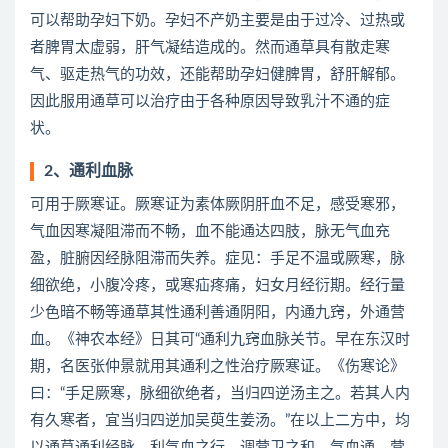
可以帮助孕妇下奶。孕妇不产奶主要是由于过冷、过热或
者脾胃太虚弱，肝气凝结造成的。然而通草具有散走寒
气、驱走热气的功效，还能帮助孕妇健脾胃，舒肝解郁。
因此服用通草可以治疗由于各种原因导致乳汁不通的症
状。
2、通利血脉
可用于厥寒证。厥寒证为素体厥阴肝血不足，感受寒邪，
气血因寒凝阻滞而不畅，血不能通达四肢，脉无气血充
盈，脏腑因经脉阻滞而失养。症见：手足不温或厥寒，脉
细欲绝，小腹冷疼，或寒疝疼痛，妇女月经衍期。经行量
少色暗不畅等通草其性通利善通阴阳，内通九窍，外通营
血。《神农本经》日其可“通利九窍血脉关节。早在东汉时
期，名医张仲景就用其通利之性治疗厥寒证。《伤寒论》
曰：“手足厥寒，脉细欲绝者，当归四逆汤主之。若其人内
有久寒者，宜当归四逆加吴萸生姜汤。”在以上二方中，均
以通草通利经脉，利气血之行，调营卫之和，气血通，营