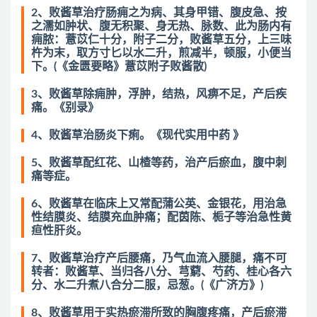
2、败酱草治疗肠痈之为病、其身甲错、腹皮急、按
之濡如肿状、腹无积聚、身无热、脉数、此为肠内有
痈脓：薏苡仁十分，附子二分，败酱草五分，上三味
杵为末，取方寸匕以水二升，煎减半，顿服，小便当
下。(《金匮要略》薏苡附子败酱散)
3、败酱草除痈肿，浮肿，结热，风痹不足，产后疾
痛。《别录》
4、败酱草治肠炎下痢。《现代实用中药 》
5、败酱草配红花、山楂等药，治产后瘀血，腹中刺
痛等症。
6、败酱草在临床上又常配蒲公英、金银花，用治急
性结膜炎、结膜充血肿痛；配茵陈、栀子等治急性黄
疸性肝炎。
7、败酱草治疗产后腰痛，乃气血流入腰腿，痛不可
转者：败酱草、当归各八分、芎藭、芍药、桂心各六
分、水二升煮八合分二服，忌葱。(《广济方》)
8、败酱草用于实热瘀滞所致的胸腹疼痛，产后瘀滞