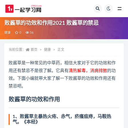
全部
败酱草的功效和作用2021 败酱草的禁忌
健康
0
36
当前位置：
首页
健康
正文
败酱草是一种常见的中草药，相信大家对于它的功效和作
用还有禁忌不是很了解。它具有
清热解毒，消痈排脓
的功
效。下面小编就带大家了解一下败酱草的功效和作用还有
禁忌吧。
败酱草的功效和作用
1、败酱草主暴热火疮、赤气，疥瘙疽痔，马鞍热
气。《本经》