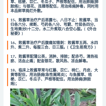
草、桔梗、苡仁、冬瓜子、芦根等配伍，用治肺痈(肺
脓疡)；与银花、连翘等配伍，用治疮痈肿毒，同时用
本品鲜草捣烂外敷。
15、败酱草治疗产后恶露七、八日不止：败酱草、当
归各六分、续断、芍药各八分、芎藭、竹茹各四分、
生地黄(炒)十二分，水二升煮取八合空心服。(《外台
秘要》)
16、败酱草治疗产后腹痛如锥刺：败酱草五两、水四
升、煮二升、每服三合、日三服。(《卫生易简方》)
17、败酱草配蒲公英，消肿、排脓；配赤芍，清热祛
瘀、活血止痛；配金银花，散风热、凉血解毒。
18、临床上败酱草常与红藤、苡仁、桃仁、丹皮、大
黄等配伍，用治肠痈(急性阑尾炎)；与鱼腥草、桔
梗、苡仁、冬瓜子、芦根等配伍，用治肺痈(肺脓
疡)；