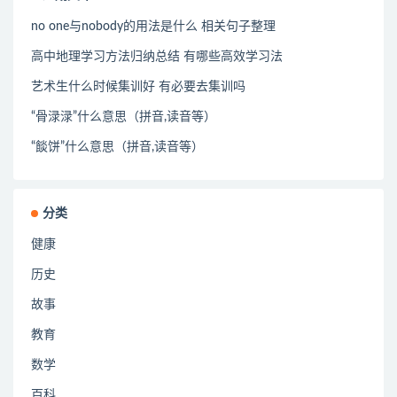
no one与nobody的用法是什么 相关句子整理
高中地理学习方法归纳总结 有哪些高效学习法
艺术生什么时候集训好 有必要去集训吗
“骨渌渌”什么意思（拼音,读音等）
“餤饼”什么意思（拼音,读音等）
分类
健康
历史
故事
教育
数学
百科