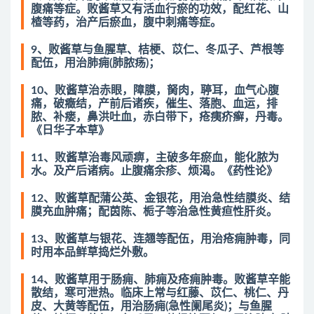
腹痛等症。败酱草又有活血行瘀的功效，配红花、山
楂等药，治产后瘀血，腹中刺痛等症。
9、败酱草与鱼腥草、桔梗、苡仁、冬瓜子、芦根等
配伍，用治肺痈(肺脓疡)；
10、败酱草治赤眼，障膜，胬肉，聤耳，血气心腹
痛，破癥结，产前后诸疾，催生、落胞、血运，排
脓、补瘘，鼻洪吐血，赤白带下，疮痍疥癣，丹毒。
《日华子本草》
11、败酱草治毒风顽痹，主破多年瘀血，能化脓为
水。及产后诸病。止腹痛余疹、烦渴。《药性论》
12、败酱草配蒲公英、金银花，用治急性结膜炎、结
膜充血肿痛；配茵陈、栀子等治急性黄疸性肝炎。
13、败酱草与银花、连翘等配伍，用治疮痈肿毒，同
时用本品鲜草捣烂外敷。
14、败酱草用于肠痈、肺痈及疮痈肿毒。败酱草辛能
散结，寒可泄热。临床上常与红藤、苡仁、桃仁、丹
皮、大黄等配伍，用治肠痈(急性阑尾炎)；与鱼腥