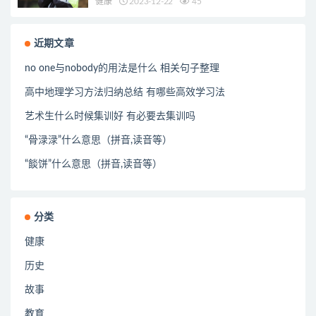
健康
2023-12-22
45
近期文章
no one与nobody的用法是什么 相关句子整理
高中地理学习方法归纳总结 有哪些高效学习法
艺术生什么时候集训好 有必要去集训吗
“骨渌渌”什么意思（拼音,读音等）
“餤饼”什么意思（拼音,读音等）
分类
健康
历史
故事
教育