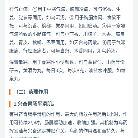
行气止痛：①用于中寒气滞、腹部冷痛，可与沉香、生
姜、党参等同用，如乌沉汤。②用于胸膈痞闷、食欲不
振，可与沉香、槟榔、党参同用，如四磨汤。③用于寒凝
气滞所致的小肠疝气，可与小茴香、川楝子、木香、高良
姜、青皮、槟榔、巴豆同用，如天台乌药散。④用于气滞
腹痛、行经腹痛者，可与当归、木香同用，如乌药汤。
温肾散寒：用于虚寒性小便频数，可与益智仁、山药等份
研末，黄酒为丸，每日3次，每次9克，淡盐水冲服，如缩
泉丸。
（二）药理作用
1.兴奋胃肠平滑肌。
有兴奋胃肠平滑肌的作用，最大的药效在用药后1小时，作
用可持续2小时。肠肌蠕动加速，收缩加强。其机制为乌药
挥发油与兴奋迷走神经有关。乌药的作用温和而持久，与