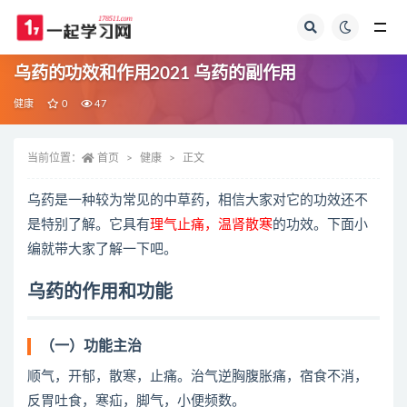
全部
乌药的功效和作用2021 乌药的副作用
健康
0
47
当前位置：
首页
健康
正文
乌药是一种较为常见的中草药，相信大家对它的功效还不
是特别了解。它具有
理气止痛，温肾散寒
的功效。下面小
编就带大家了解一下吧。
乌药的作用和功能
（一）功能主治
顺气，开郁，散寒，止痛。治气逆胸腹胀痛，宿食不消，
反胃吐食，寒疝，脚气，小便频数。