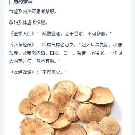
用药禁忌
气虚及内热证患者禁服。
孕妇及体虚者慎服。
《医学入门》：“疏散宣通，甚于香附，不可多服。”
《本草经疏》：“病属气虚者忌之。”“妇人月事先期，小便
短赤，及咳嗽内热，口渴、口干、舌苦，不得眠，一切阴
虚内热之病，皆不宜服。”
《本经逢源》：“不可见火。”