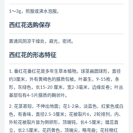
1～3g，煎服或沸水泡服。
西红花选购保存
置通风阴凉干燥处，避光，密闭。
西红花的形态特征
1. 番红花番红花是多年生草本植物。球茎扁圆球形，直径
约3厘米，外有黄褐色的膜质包被。叶基生，9-15枚，条
形，灰绿色，长15-20 厘米，宽2-3毫米，边缘反卷；叶丛
基部包有4-5片膜质的鞘状叶。
2. 花茎甚短，不伸出地面；花1-2朵，淡蓝色、红紫色或白
色，有香味，直径2.5-3厘米；花被裂片6，2轮排列，内、
外轮花被裂片皆为倒卵形，顶端钝，长4-5厘米；雄蕊直
立，长2.5厘米，花药黄色，顶端尖，略弯曲；花柱橙红