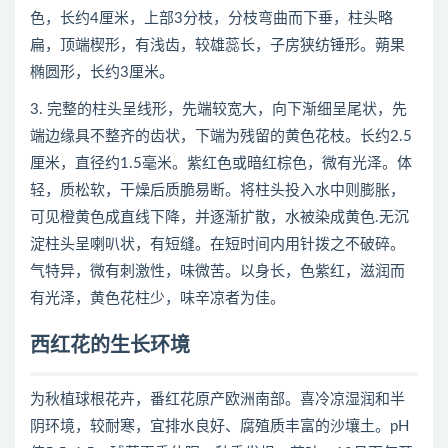
色，长约4厘米，上部3分枝，分枝弯曲而下垂，柱头略
扁，顶端楔形，有浅齿，较雄蕊长，子房狭纺锤形。蒴果
椭圆形，长约3厘米。
3. 完整的柱头呈线形，先端较宽大，向下渐细呈尾状，先
端边缘具不整齐的齿状，下端为残留的黄色花枝。长约2.5
厘米，直径约1.5毫米。紫红色或暗红棕色，微有光泽。体
轻，质松软，干燥后质脆易断。将柱头投入水中则膨胀，
可见橙黄色成直线下降，并逐渐扩散，水被染成黄色.无沉
淀柱头呈喇叭状，有短缝。在短时间内用针拨之不破碎。
气特异，微有刺激性，味微苦。以身长，色紫红，滋润而
有光泽，黄色花柱少，味辛凉者为佳。
西红花的生长环境
为秋植球根花卉，番红花原产欧洲南部。喜冷凉湿润和半
阴环境，较耐寒，宜排水良好、腐殖质丰富的沙壤土。pH