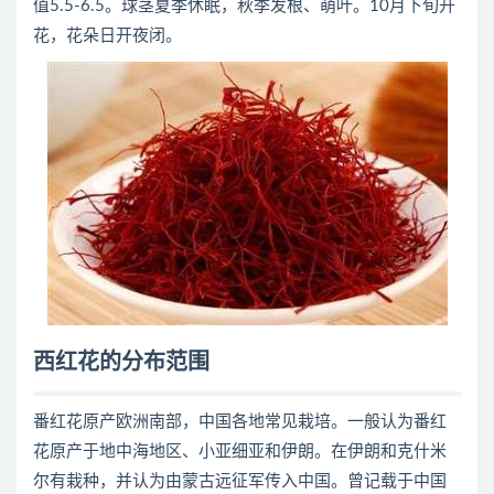
值5.5-6.5。球茎夏季休眠，秋季发根、萌叶。10月下旬开
花，花朵日开夜闭。
西红花的分布范围
番红花原产欧洲南部，中国各地常见栽培。一般认为番红
花原产于地中海地区、小亚细亚和伊朗。在伊朗和克什米
尔有栽种，并认为由蒙古远征军传入中国。曾记载于中国