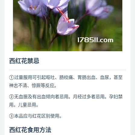
西红花禁忌
①过量服用可引起呕吐、肠绞痛、胃肠出血、血尿，甚至
神志不清、惊厥等反应。
②无血振及有出血倾向者忌用。月经过多者忌用。孕妇禁
用。儿童忌用。
③本品应与红花区别使用。
西红花食用方法