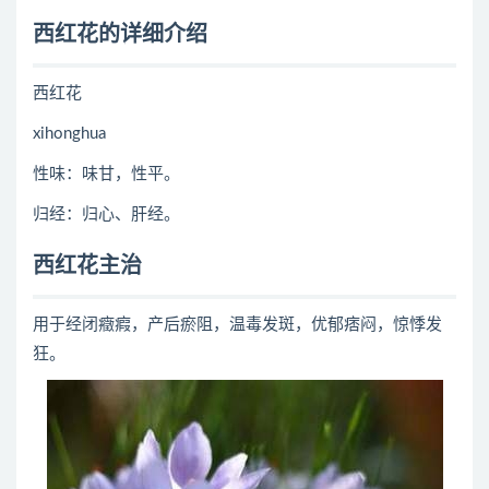
西红花的详细介绍
西红花
xihonghua
性味：味甘，性平。
归经：归心、肝经。
西红花主治
用于经闭癥瘕，产后瘀阻，温毒发斑，优郁痞闷，惊悸发
狂。