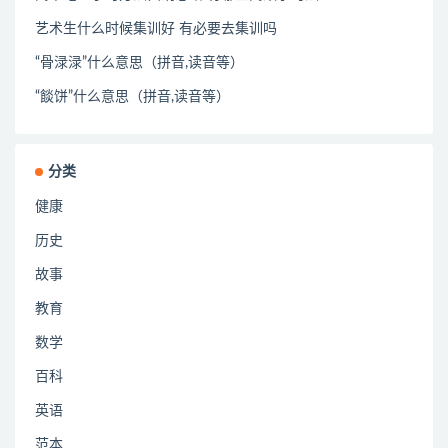
艺术生什么时候集训好 有必要去集训吗
“骨渌渌”什么意思（拼音,读音等）
“餤饼”什么意思（拼音,读音等）
分类
健康
历史
故事
教育
数学
百科
英语
范本