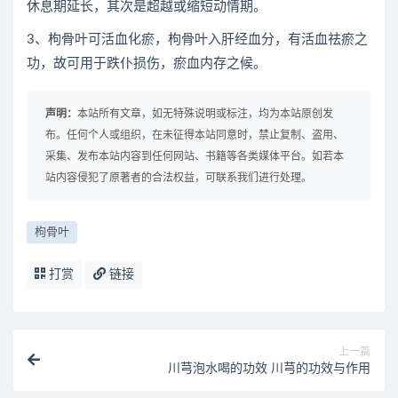
休息期延长，其次是超越或缩短动情期。
3、枸骨叶可活血化瘀，枸骨叶入肝经血分，有活血祛瘀之
功，故可用于跌仆损伤，瘀血内存之候。
声明：
本站所有文章，如无特殊说明或标注，均为本站原创发
布。任何个人或组织，在未征得本站同意时，禁止复制、盗用、
采集、发布本站内容到任何网站、书籍等各类媒体平台。如若本
站内容侵犯了原著者的合法权益，可联系我们进行处理。
枸骨叶
打赏
链接
上一篇
川芎泡水喝的功效 川芎的功效与作用