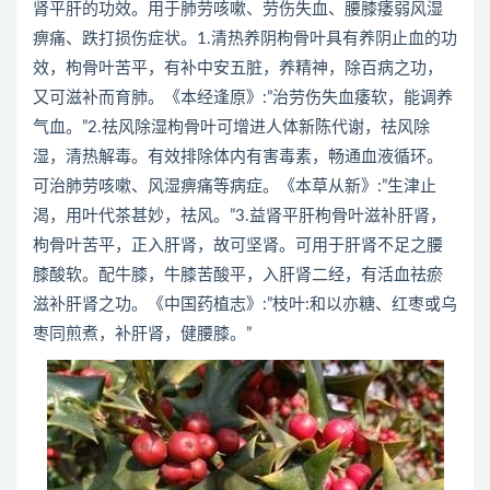
肾平肝的功效。用于肺劳咳嗽、劳伤失血、腰膝痿弱风湿
痹痛、跌打损伤症状。1.清热养阴枸骨叶具有养阴止血的功
效，枸骨叶苦平，有补中安五脏，养精神，除百病之功，
又可滋补而育肺。《本经逢原》:”治劳伤失血痿软，能调养
气血。”2.祛风除湿枸骨叶可增进人体新陈代谢，祛风除
湿，清热解毒。有效排除体内有害毒素，畅通血液循环。
可治肺劳咳嗽、风湿痹痛等病症。《本草从新》:”生津止
渴，用叶代茶甚妙，祛风。”3.益肾平肝枸骨叶滋补肝肾，
枸骨叶苦平，正入肝肾，故可坚肾。可用于肝肾不足之腰
膝酸软。配牛膝，牛膝苦酸平，入肝肾二经，有活血祛瘀
滋补肝肾之功。《中国药植志》:”枝叶:和以亦糖、红枣或乌
枣同煎煮，补肝肾，健腰膝。”