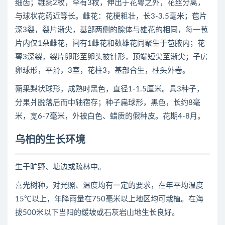
细齿；雄蕊2枚，罕有3枚，伸出于花萼之外，花丝分离，
与球状花药近等长。雌花：花梗粗壮，长3-3.5毫米；苞片
深3裂，裂片渐尖，基部两侧的腺体与雄花的相同，每一苞
片内仅1朵雌花，间有1雌花和数雄花同聚生于苞腋内；花
萼3深裂，裂片卵形至卵头披针形，顶端短尖至渐尖；子房
卵球形，平滑，3室，花柱3，基部合生，柱头外卷。
蒴果梨状球形，成熟时黑色，直径1-1.5厘米。具3种子，
分果爿脱落后而中轴宿存；种子扁球形，黑色，长约8毫
米，宽6-7毫米，外被白色、蜡质的假种皮。花期4-8月。
乌桕的生长环境
生于旷野、塘边或疏林中。
喜光树种，对光照、温度均有一定的要求，在年平均温度
15℃以上，年降雨量在750毫米以上地区均可栽植。在海
拔500米以下当阳的缓坡或石灰岩山地生长良好。