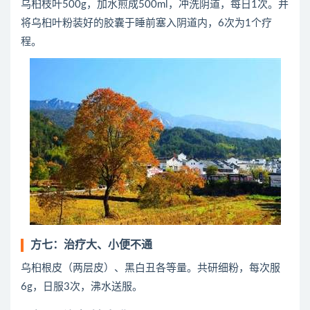
乌桕枝叶500g，加水煎成500ml，冲洗阴道，每日1次。并
将乌桕叶粉装好的胶囊于睡前塞入阴道内，6次为1个疗
程。
方七：治疗大、小便不通
乌桕根皮（两层皮）、黑白丑各等量。共研细粉，每次服
6g，日服3次，沸水送服。