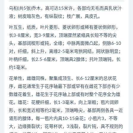
乌桕(共5张)​乔木，高可达15米许，各部均无毛而具乳状汁
液；树皮暗灰色，有纵裂纹；枝广展，具皮孔。
叶互生，纸质，叶片菱形、菱状卵形或稀有菱状倒卵形，
长3-8厘米，宽3-9厘米，顶端骤然紧缩具长短不等的尖
头，基部阔楔形或钝，全缘；中脉两面微凸起，侧脉6-10
对，纤细，斜上升，离缘2-5毫米弯拱网结，网状脉明显；
叶柄纤细，长2.5-6厘米，顶端具2腺体；托叶顶端钝，长
约1毫米。
花单性，雌雄同株，聚集成顶生、长6-12厘米的总状花
序，雌花通常生于花序轴最下部或罕有在雌花下部亦有少
数雄花着生，雄花生于花序轴上部或有时整个花序全为雄
花。雄花：花梗纤细，长1-3毫米，向上渐粗；苞片阔卵
形，长和宽近相等约2毫米，顶端略尖，基部两侧各具一近
肾形的腺体，每一苞片内具10-15朵花；小苞片3，不等
大，边缘撕裂状；花萼杯状，3浅裂，裂片钝，具不规则的