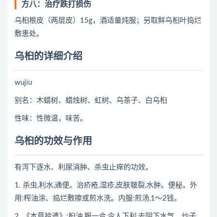
方八：治疗跌打损伤
乌桕根皮（两层皮）15g，酒适量炖服；另取鲜乌桕叶捣烂
敷患处。
乌桕的详细介绍
wujiu
别名：木蜡树、蜡烛树、虹树、乌茶子、白乌桕
性味：性微温，味苦。
乌桕的功效与作用
有泻下逐水、利尿消肿、杀虫止痒的功效。
1. 杀虫,利水,通便。治疥疮,湿疹,皮肤皲裂,水肿。便秘。外
用:榨油涂、捣烂敷擦或煎水洗。内服:煎汤,1～2钱。
2. 《本草拾遗》:桕油,服一合,令人下利,去阴下水气。炒子