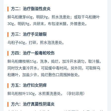
方二：治疗脂溢性皮炎
鲜乌桕嫩芽60g，明矾9g，煎水洗患处；或取干乌桕嫩叶
30g，明矾9g，共研末，布包浸米醋，外擦患处。
方三：治疗手足皴裂
乌桕子60g，打碎，煎水泡洗患处。
方四：治疗一般毒蛇咬伤
鲜乌桕嫩枝梢15g，洗净，捣烂，加冷开水调匀，取汁服。
同时饮大量冷开水，可延缓中毒时间。另外同，可取鲜乌
桕嫩叶，加盐少许，捣烂敷伤口周围肿胀处。
方五：治疗妇女阴痒
鲜乌桕枝叶150g，水煎熏洗患处。（孕妇忌用）
方六：治疗真菌性阴道炎