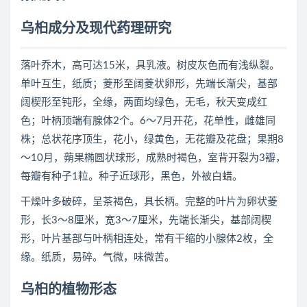
乌桕成分及现代药理研究
落叶乔木，高可达15米，具乳液。树皮灰色而有浅纵裂。
单叶互生，纸质；菱形至阔菱状卵形，先端长渐尖，基部
阔楔形至钝形，全缘，两面均绿色，无毛，秋天变成红
色；叶柄顶端有腺体2个。6～7月开花，花单性，雌雄同
株；总状花序顶生，花小，绿黄色，无花瓣及花盘；果期8
～10月，蒴果椭圆状球形，成熟时褐色，室背开裂为3瓣，
每瓣有种子1粒。种子近球形，黑色，外被白蜡。
干燥叶多破碎，呈茶褐色，具长柄。完整的叶片为卵状菱
形，长3～8厘米，宽3～7厘米，先端长渐尖，基部阔楔
形，叶片基部与叶柄相连处，常有干缩的小腺体2枚，全
缘。纸质，易碎。气微，味微苦。
乌桕的植物形态