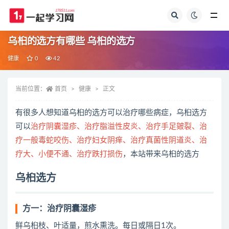
全部
乌桕的选方有哪些 乌桕的选方
健康
0
42
当前位置：
首页
健康
正文
有很多人想知道乌桕的选方可以治疗哪些病症，乌桕选方
可以
治疗阴囊湿疹、治疗脂溢性皮炎、治疗手足皴裂、治
疗一般毒蛇咬伤、治疗妇女阴痒、治疗真菌性阴道炎、治
疗大、小便不通、治疗跌打损伤
，本站带来乌桕的选方
乌桕选方
方一：治疗阴囊湿疹
鲜乌桕枝、叶适量，煎水熏洗。每日或隔日1次。