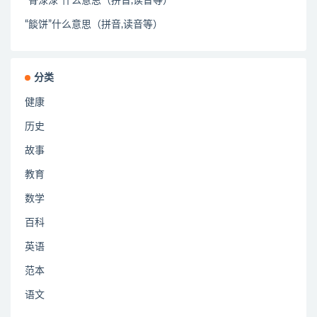
“骨渌渌”什么意思（拼音,读音等）
“餤饼”什么意思（拼音,读音等）
分类
健康
历史
故事
教育
数学
百科
英语
范本
语文