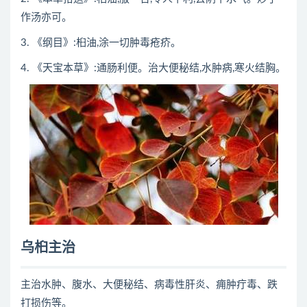
作汤亦可。
3. 《纲目》:桕油,涂一切肿毒疮疥。
4. 《天宝本草》:通肠利便。治大便秘结,水肿病,寒火结胸。
乌桕主治
主治水肿、腹水、大便秘结、病毒性肝炎、痈肿疔毒、跌
打损伤等。