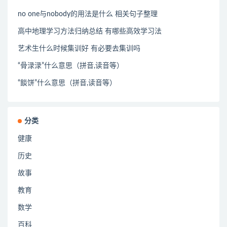
no one与nobody的用法是什么 相关句子整理
高中地理学习方法归纳总结 有哪些高效学习法
艺术生什么时候集训好 有必要去集训吗
“骨渌渌”什么意思（拼音,读音等）
“餤饼”什么意思（拼音,读音等）
分类
健康
历史
故事
教育
数学
百科