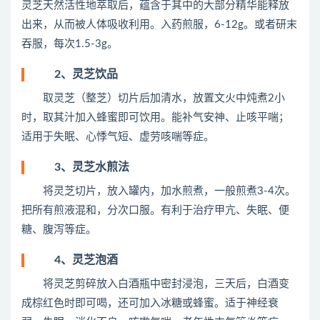
灵芝天然活性地萃取后，蕴含于其中的大部分精华能释放
出来，从而被人体吸收利用。入药煎服，6-12g。或者研末
吞服，每次1.5-3g。
2、灵芝饮品
取灵芝（整芝）切片后加清水，放置文火中炖煮2小
时，取其汁加入蜂蜜即可饮用。能补气安神、止咳平喘；
适用于失眠、心悸气短、虚劳咳喘等症。
3、灵芝水煎法
将灵芝切片，放入罐内，加水煎煮，一般煎煮3-4次。
把所有煎液混和，分次口服。有利于治疗甲亢、失眠、便
糖、腹泻等症。
4、灵芝泡酒
将灵芝剪碎放入白酒瓶中密封浸泡，三天后，白酒变
成棕红色时即可喝，还可加入冰糖或蜂蜜。适于神经衰