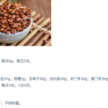
，每次6g，每日2次。
远志15g，桔梗5g，五味子30g，当归身30g，天门冬30g，麦门冬30
，每次1丸，1日3次。
下，不拘时服。