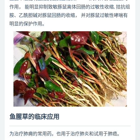
作用， 能明显抑制致敏豚鼠离体回肠的过敏性收缩, 拮抗组
胺、乙酰胆碱对豚鼠回肠的收缩， 并对豚鼠过敏性哮喘有
明显的保护作用。
鱼腥草的临床应用
为治疗肺痈的常用药。也用于治疗肺炎和试用于肺癌。