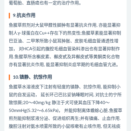
葡萄胎、直肠癌也有一定的治疗作用。
9.抗炎作用
鱼腥草煎剂对大鼠甲醛性脚肿有显著抗炎作用, 亦能显著抑
制人γ-球蛋白在Cu++存在下的热变性;鱼腥草素能显著抑制
巴豆油、二甲苯所致小鼠耳肿胀、皮肤毛细血管通透性增
加， 对HCA引起的腹腔毛细血管染料渗出也有显著抑制作
用.鱼腥草所含槲皮素、槲皮甙及异槲皮甙等黄酮类化合物
亦有显著抗炎作用, 能显著抑制炎症早期的毛细血管亢进。
10.镇静、抗惊作用
鱼腥草水溶液皮下注射有轻度的镇静、抗惊作用, 能抑制小
鼠的自发运动， 延长环己巴比妥钠睡眠时间, 对抗士的宁所
致惊厥;20～40mg/kg 静注于犬可使其血压下降40～
50mmHg(5.32～6.65kPa)， 并能抑制离体蟾蜍心脏.鱼腥草
煎剂能抑制浆液分泌、促进组织再生;并有镇痛、止血作用.
腹腔注射对氨水喷雾所致的小鼠咳嗽有止咳作用, 但无祛痰