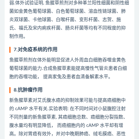
弱.体外试验证明, 鱼腥草煎剂对多种革兰阳性细菌和阴性细
菌如金黄色葡萄球菌、白色葡萄球菌、溶血性链球菌、肺
炎双球菌、卡他球菌、白喉杆菌、变形杆菌、志贺、施
氏、福氏及宋内痢疾杆菌、肠炎杆菌等均有不同程度的抑
制作用。
7.对免疫系统的作用
鱼腥草煎剂在体外能明显促进人外周血白细胞吞噬金黄色
葡萄球菌的能力.合成鱼腥草素能提高慢性气管炎患者白细
胞的吞噬功能， 提高家兔及患者血清备解素水平。
8.抗肿瘤作用
新鱼腥草素对艾氏腹水癌的抑制效果可能与提高癌细胞中
的 cAMP 水平有关.实验表明: 在不同时间对小鼠腹腔注射
不同剂量的新鱼腥草素, 其癌细胞总数、癌细胞分裂指数、
腹水量均有明显降低， 而癌细胞内的 cAMP 水平却有增
高。除对胃癌有效外，并对中晚期肺癌、绒毛膜癌、恶性