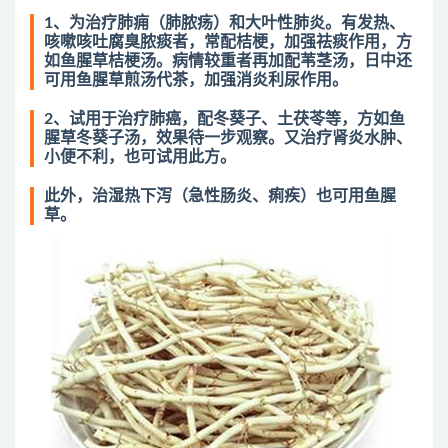
1、为治疗肺痈（肺脓疡）和大叶性肺炎。有发热、
咳嗽咳吐腐臭脓痰者，常配桔梗，加强祛痰作用，方
如鱼腥草桔梗汤。病情较重者再加配苇茎汤，日中还
可用鱼腥草煎汤代茶，加强消炎利尿作用。
2、试用于治疗肺癌，配冬葵子、土茯苓等，方如鱼
腥草冬葵子汤，效果待一步观察。又治疗肾炎水肿、
小便不利，也可试用此方。
此外，治湿热下泻（急性肠炎、痢疾）也可用鱼腥
草。