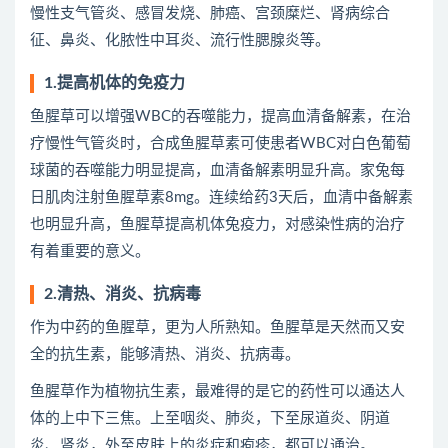
慢性支气管炎、感冒发烧、肺癌、宫颈糜烂、肾病综合
征、鼻炎、化脓性中耳炎、流行性腮腺炎等。
1.提高机体的免疫力
鱼腥草可以增强WBC的吞噬能力，提高血清备解素，在治
疗慢性气管炎时，合成鱼腥草素可使患者WBC对白色葡萄
球菌的吞噬能力明显提高，血清备解素明显升高。家兔每
日肌肉注射鱼腥草素8mg。连续给药3天后，血清中备解素
也明显升高，鱼腥草提高机体兔疫力，对感染性病的治疗
有着重要的意义。
2.清热、消炎、抗病毒
作为中药的鱼腥草，更为人所熟知。鱼腥草是天然而又安
全的抗生素，能够清热、消炎、抗病毒。
鱼腥草作为植物抗生素，最难得的是它的药性可以通达人
体的上中下三焦。上至咽炎、肺炎，下至尿道炎、阴道
炎、肾炎，外至皮肤上的炎症和疱疹，都可以通治。