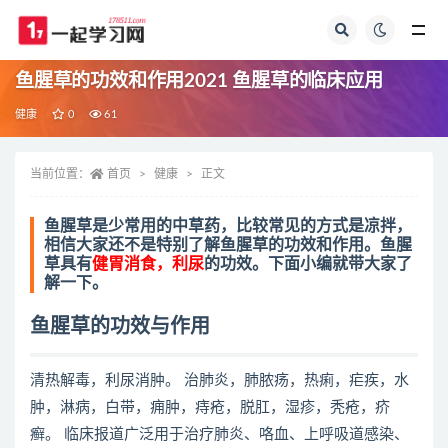
全部
鱼腥草的功效和作用2021 鱼腥草的临床应用
健康
0
61
当前位置：
首页
健康
正文
鱼腥草是少常用的中草药，比较常见的方式是凉拌，
相信大家还不是特别了解鱼腥草的功效和作用。鱼腥
草具有
健胃消食，利尿
的功效。下面小编就带大家了
解一下。
鱼腥草的功效与作用
清热解毒，利尿消肿。 治肺炎，肺脓疡，热痢，疟疾，水
肿，淋病，白带，痈肿，痔疮，脱肛，湿疹，秃疮，疥
癣。 临床报道广泛用于治疗肺炎、咯血、上呼吸道感染、