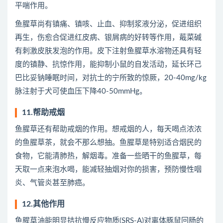
平喘作用。
鱼腥草尚有镇痛、镇咳、止血、抑制浆液分泌，促进组织
再生，伤愈合促进红皮病、银屑病的好转等作用，蕺菜碱
有刺激皮肤发泡的作用。皮下注射鱼腥草水溶物还具有轻
度的镇静、抗惊作用，能抑制小鼠的自发活动，延长环己
巴比妥钠睡眠时间，对抗士的宁所致的惊厥，20-40mg/kg
脉注射于犬可使血压下降40-50mmHg。
11.帮助戒烟
鱼腥草还有帮助戒烟的作用。想戒烟的人，每天喝点浓浓
的鱼腥草茶，就会不那么想抽。鱼腥草是特别适合烟民的
食物，它能清肺热，解烟毒。准备一些晒干的鱼腥草，每
天取一点来泡水喝，能减轻抽烟对你的损害，预防慢性咽
炎、气管炎甚至肺癌。
12.其他作用
鱼腥草油能明显拮抗慢反应物质(SRS-A)对离体豚鼠回肠的