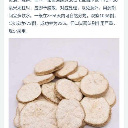
体温、脉搏、血压，如体温超过38.5℃或血压低于90／60
毫米汞柱时，应即予脱敏、对症处理，以免意外。用药期
间宜多饮水。一般在3～6天内可自然分娩。观察1046例；
1次成功973例，成功率为93%。但㈡㈢两法副作用严重，
现少采用。