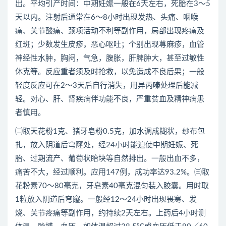
出。平均引产时间：中期妊娠一般在6天左右，死胎在3～5
天以内。注射后通常在6～8小时出现发热、头痛、咽喉
痛、关节酸痛、颈项活动不利等副作用，局部出现疼痛及
红斑；少数发生皮疹，恶心呕吐；个别出现荨麻疹，血管
神经性水肿，胸闷，气急，腹胀，肝脾肿大，甚至过敏性
休克等。反应重者须及时抢救，以免造成不良后果；一般
轻度反应可在2～3天后自行消失，用异丙嗪处理后能减
轻。对心、肝、肾疾病伴功能不良，严重贫血及精神病患
者慎用。
㈡取天花粉1克、猪牙皂粉0.5克，加水调成糊状，纱布包
扎，放入阴道后穹窿处，经24小时能迫使中期妊娠、死
胎、过期流产、葡萄状眙块等自然排出。一般出血不多，
痛苦不大，经过顺利。应用147例，成功率达93.2%。㈢取
花粉素70～80毫克，牙皂素40毫克混匀装入胶囊。用时取
1粒放入阴道后穹窿。一般经12～24小时出现畏寒、发
烧、关节疼痛等副作用，约持续2天左右。上药后4小时测