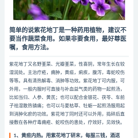
简单的说紫花地丁是一种药用植物，建议不
要当作蔬菜食用。如果非要食用，最好尊医
嘱，食用方法。
紫花地丁又名野堇菜、光瓣堇菜，性喜阴，常年生长在较
湿润处。主治疔疮，痈肿，黄疸，痢疾，腹泻，毒蛇咬伤
等等。具有清热解毒、消肿等功效。紫花地丁可内服，可
外用，一般内服时可直接与补血益气类的药物一起煎汤，
比如当归、人参、黄芪；也可以配合金银花、茯苓、车前
子祛湿散热镇痛；也可以与夏枯草、牡蛎一起煎汤服用起
到消肿化瘀的功效。紫花地丁同时还可以外用，捣碎后直
接敷在各种疔毒痈疮、蛇咬伤的患处，疗效好，见效快。
1、黄疸内热。用紫花地丁研末，每服三钱，酒送