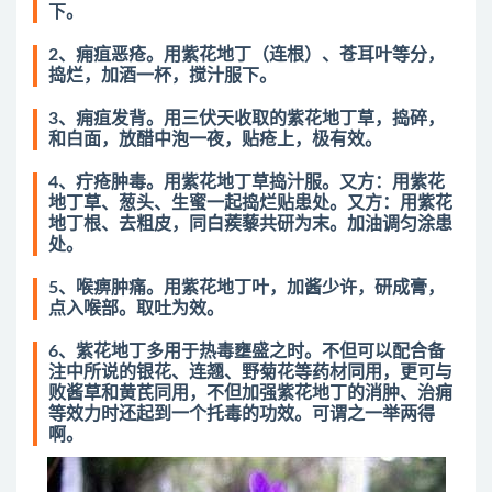
下。
2、痈疽恶疮。用紫花地丁（连根）、苍耳叶等分，
捣烂，加酒一杯，搅汁服下。
3、痈疽发背。用三伏天收取的紫花地丁草，捣碎，
和白面，放醋中泡一夜，贴疮上，极有效。
4、疔疮肿毒。用紫花地丁草捣汁服。又方：用紫花
地丁草、葱头、生蜜一起捣烂贴患处。又方：用紫花
地丁根、去粗皮，同白蒺藜共研为末。加油调匀涂患
处。
5、喉痹肿痛。用紫花地丁叶，加酱少许，研成膏，
点入喉部。取吐为效。
6、紫花地丁多用于热毒壅盛之时。不但可以配合备
注中所说的银花、连翘、野菊花等药材同用，更可与
败酱草和黄芪同用，不但加强紫花地丁的消肿、治痈
等效力时还起到一个托毒的功效。可谓之一举两得
啊。