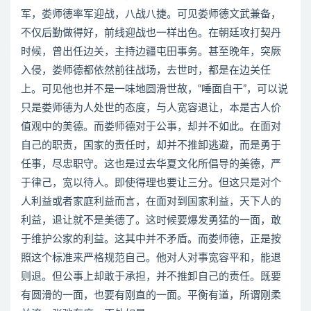
军，娄师德率军迎战，八战八捷。可见娄师德文武兼备，
不仅后勤做得好，前线迎战也一样出色。在朝廷攻打契丹
时候，曾出任边关，主持边疆屯田事务。甚至晚年，突厥
入侵，娄师德都依然前往战场，去世时，都是在边关任
上。可见他也并不是一味地圆滑世故，“唾面自干”，可以说
只是娄师德为人处世的态度，与人宽容退让，本是古人价
值观中的美德。而娄师德对于公事，却并不如此。在面对
自己的职责，国家的责任时，却并不推卸逃避，而是勇于
任事，尽忠职守。这也是过去华夏文化所倡导的美德，严
于律己，宽以待人。即使得理也要让三分。但这只是对个
人利益或者家庭利益而言，在面对到国家利益，天下人的
利益，退让就不是美德了。这时候要爆发勇猛的一面，敢
于维护公家的利益。这其中并不矛盾。而娄师德，正是按
照这个标准来严格规范自己。他对人对事宽容平和，能退
则退。但公事上却敢于承担，并不推卸自己的责任。既要
有圆滑的一面，也要有刚直的一面。平衡有道，所谓刚柔