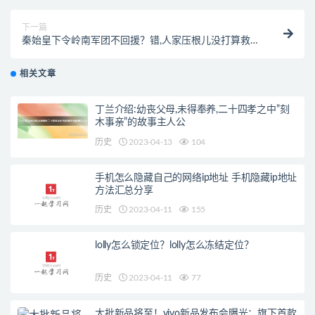
下一篇
秦始皇下令岭南军团不回援？错,人家压根儿没打算救大
秦
相关文章
丁兰介绍:幼丧父母,未得奉养,二十四孝之中”刻
木事亲”的故事主人公
历史
2023-04-13
104
手机怎么隐藏自己的网络ip地址 手机隐藏ip地址
方法汇总分享
历史
2023-04-11
155
lolly怎么锁定位？lolly怎么冻结定位？
历史
2023-04-11
77
大批新品将至！vivo新品发布会曝光：旗下首款