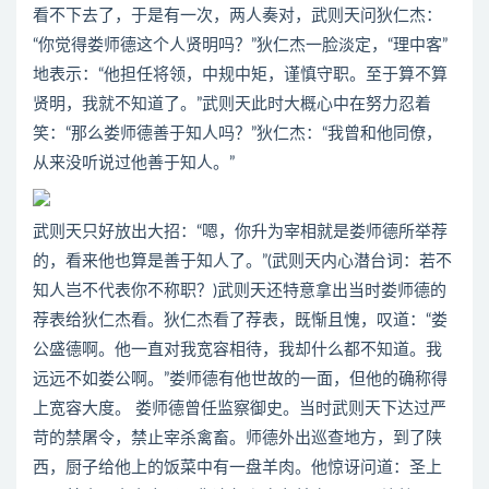
看不下去了，于是有一次，两人奏对，武则天问狄仁杰：
“你觉得娄师德这个人贤明吗？”狄仁杰一脸淡定，“理中客”
地表示：“他担任将领，中规中矩，谨慎守职。至于算不算
贤明，我就不知道了。”武则天此时大概心中在努力忍着
笑：“那么娄师德善于知人吗？”狄仁杰：“我曾和他同僚，
从来没听说过他善于知人。”
武则天只好放出大招：“嗯，你升为宰相就是娄师德所举荐
的，看来他也算是善于知人了。”(武则天内心潜台词：若不
知人岂不代表你不称职？)武则天还特意拿出当时娄师德的
荐表给狄仁杰看。狄仁杰看了荐表，既惭且愧，叹道：“娄
公盛德啊。他一直对我宽容相待，我却什么都不知道。我
远远不如娄公啊。”娄师德有他世故的一面，但他的确称得
上宽容大度。 娄师德曾任监察御史。当时武则天下达过严
苛的禁屠令，禁止宰杀禽畜。师德外出巡查地方，到了陕
西，厨子给他上的饭菜中有一盘羊肉。他惊讶问道：圣上