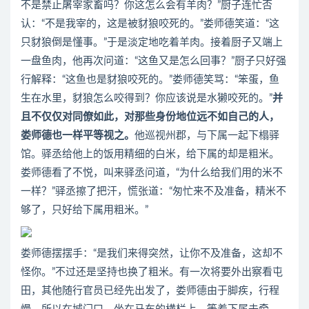
不是禁止屠宰家畜吗？你这怎么会有羊肉？”厨子连忙否
认：“不是我宰的，这是被豺狼咬死的。”娄师德笑道：“这
只豺狼倒是懂事。”于是淡定地吃着羊肉。接着厨子又端上
一盘鱼肉，他再次问道：“这鱼又是怎么回事？”厨子只好强
行解释：“这鱼也是豺狼咬死的。”娄师德笑骂：“笨蛋，鱼
生在水里，豺狼怎么咬得到？你应该说是水獭咬死的。”
并
且不仅仅对同僚如此，对那些身份地位远不如自己的人，
娄师德也一样平等视之。
他巡视州郡，与下属一起下榻驿
馆。驿丞给他上的饭用精细的白米，给下属的却是粗米。
娄师德看了不悦，叫来驿丞问道，“为什么给我们用的米不
一样？”驿丞擦了把汗，慌张道：“匆忙来不及准备，精米不
够了，只好给下属用粗米。”
娄师德摆摆手：“是我们来得突然，让你不及准备，这却不
怪你。”不过还是坚持也换了粗米。有一次将要外出察看屯
田，其他随行官员已经先出发了，娄师德由于脚疾，行程