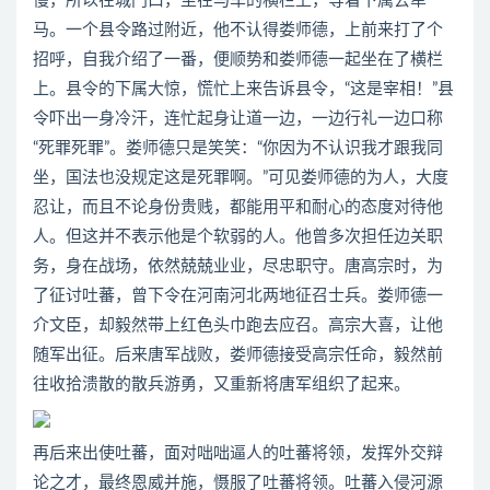
慢，所以在城门口，坐在马车的横栏上，等着下属去牵
马。一个县令路过附近，他不认得娄师德，上前来打了个
招呼，自我介绍了一番，便顺势和娄师德一起坐在了横栏
上。县令的下属大惊，慌忙上来告诉县令，“这是宰相！”县
令吓出一身冷汗，连忙起身让道一边，一边行礼一边口称
“死罪死罪”。娄师德只是笑笑：“你因为不认识我才跟我同
坐，国法也没规定这是死罪啊。”可见娄师德的为人，大度
忍让，而且不论身份贵贱，都能用平和耐心的态度对待他
人。但这并不表示他是个软弱的人。他曾多次担任边关职
务，身在战场，依然兢兢业业，尽忠职守。唐高宗时，为
了征讨吐蕃，曾下令在河南河北两地征召士兵。娄师德一
介文臣，却毅然带上红色头巾跑去应召。高宗大喜，让他
随军出征。后来唐军战败，娄师德接受高宗任命，毅然前
往收拾溃散的散兵游勇，又重新将唐军组织了起来。
再后来出使吐蕃，面对咄咄逼人的吐蕃将领，发挥外交辩
论之才，最终恩威并施，慑服了吐蕃将领。吐蕃入侵河源