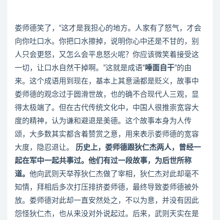
娄师德笑了，“这才是我担心的地方。人家有了怒气，才会
向你吐口水。你把口水擦掉，说明你心中还是不甘的，别
人只会更怒，又怎么会平息怒火呢？你应该微笑着接受这
一切，让口水自然干掉啊。”这就是成语“
唾面自干
”的由
来。这个成语用到现在，基本上其意涵都是贬义，故事中
娄师德的观念过于圆滑世故，也的确不合现代人三观，显
得太极端了。但在古代传统文化中，中国人很推崇宽容大
度的精神，认为谦和避退是美德。这个故事本身为人传
颂，大多数其实都含着赞赏之意，用来表示娄师德的宽容
大度，隐忍退让。
历史上，娄师德跟狄仁杰两人，曾经一
起在军中一起共事过。他们有过一段故事，为后世所称
道。
他向武则天举荐狄仁杰做了宰相，狄仁杰对此却毫不
知情，拜相后多次打压排挤娄师德，最终导致娄师德被外
放。娄师德对此却一直安然处之，不以为意，并没有因此
怨怪狄仁杰，也从来没对外说起过。后来，武则天实在是