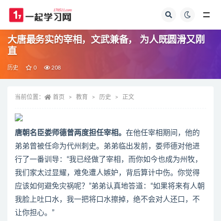
全部
大唐最务实的宰相，文武兼备， 为人既圆滑又刚
直
历史
0
208
当前位置：
首页
教育
历史
正文
唐朝名臣娄师德曾两度担任宰相。
在他任宰相期间，他的
弟弟曾被任命为代州刺史。弟弟临出发前，娄师德对他进
行了一番训导：“我已经做了宰相，而你如今也成为州牧，
我们家太过显耀，难免遭人嫉妒，背后算计中伤。你觉得
应该如何避免灾祸呢？”弟弟认真地答道：“如果将来有人朝
我脸上吐口水，我一把将口水擦掉，绝不会对人还口，不
让你担心。”