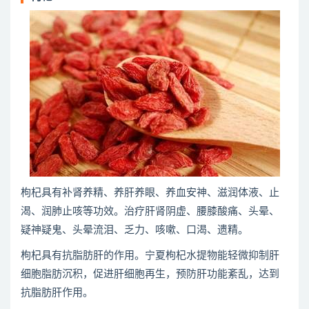
枸杞具有补肾养精、养肝养眼、养血安神、滋润体液、止
渴、润肺止咳等功效。治疗肝肾阴虚、腰膝酸痛、头晕、
疑神疑鬼、头晕流泪、乏力、咳嗽、口渴、遗精。
枸杞具有抗脂肪肝的作用。宁夏枸杞水提物能轻微抑制肝
细胞脂肪沉积，促进肝细胞再生，预防肝功能紊乱，达到
抗脂肪肝作用。