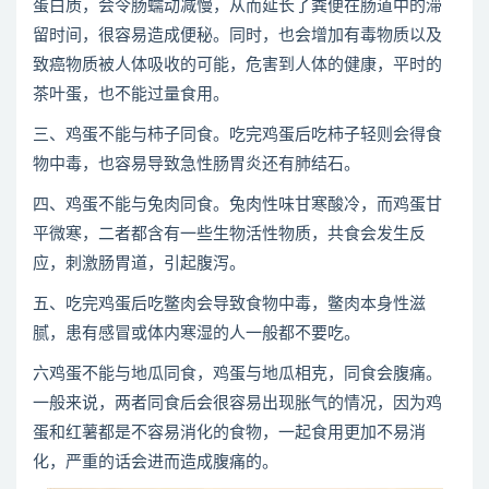
蛋白质，会令肠蠕动减慢，从而延长了粪便在肠道中的滞
留时间，很容易造成便秘。同时，也会增加有毒物质以及
致癌物质被人体吸收的可能，危害到人体的健康，平时的
茶叶蛋，也不能过量食用。
三、鸡蛋不能与柿子同食。吃完鸡蛋后吃柿子轻则会得食
物中毒，也容易导致急性肠胃炎还有肺结石。
四、鸡蛋不能与兔肉同食。兔肉性味甘寒酸冷，而鸡蛋甘
平微寒，二者都含有一些生物活性物质，共食会发生反
应，刺激肠胃道，引起腹泻。
五、吃完鸡蛋后吃鳖肉会导致食物中毒，鳖肉本身性滋
腻，患有感冒或体内寒湿的人一般都不要吃。
六鸡蛋不能与地瓜同食，鸡蛋与地瓜相克，同食会腹痛。
一般来说，两者同食后会很容易出现胀气的情况，因为鸡
蛋和红薯都是不容易消化的食物，一起食用更加不易消
化，严重的话会进而造成腹痛的。