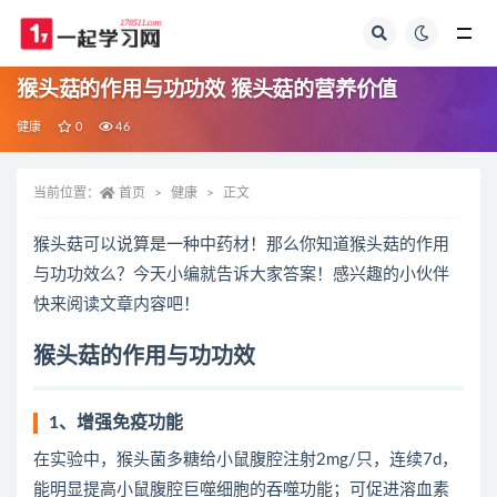
全部
猴头菇的作用与功功效 猴头菇的营养价值
健康
0
46
当前位置：
首页
健康
正文
猴头菇可以说算是一种中药材！那么你知道猴头菇的作用
与功功效么？今天小编就告诉大家答案！感兴趣的小伙伴
快来阅读文章内容吧！
猴头菇的作用与功功效
1、增强免疫功能
在实验中，猴头菌多糖给小鼠腹腔注射2mg/只，连续7d，
能明显提高小鼠腹腔巨噬细胞的吞噬功能；可促进溶血素