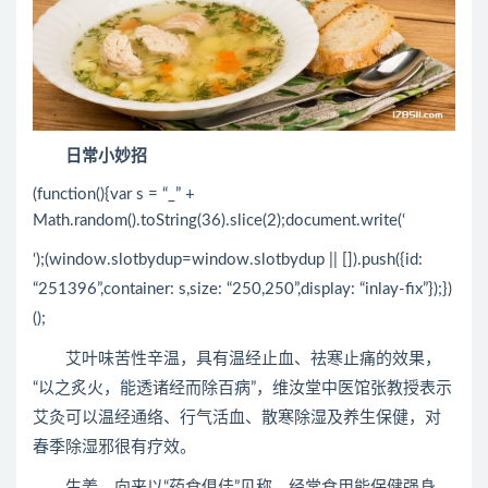
日常小妙招
(function(){var s = “_” +
Math.random().toString(36).slice(2);document.write(‘
‘);(window.slotbydup=window.slotbydup || []).push({id:
“251396”,container: s,size: “250,250”,display: “inlay-fix”});})
();
艾叶味苦性辛温，具有温经止血、祛寒止痛的效果，
“以之炙火，能透诸经而除百病”，维汝堂中医馆张教授表示
艾灸可以温经通络、行气活血、散寒除湿及养生保健，对
春季除湿邪很有疗效。
生姜，向来以“药食俱佳”见称，经常食用能保健强身，