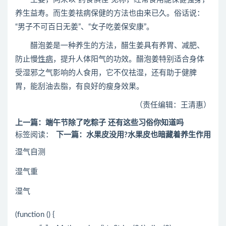
养生益寿。而生姜祛病保健的方法也由来已久。俗话说：
“男子不可百日无姜”、“女子吃姜保安康”。
醋泡姜是一种养生的方法，醋生姜具有养胃、减肥、
防止慢
性病
，提升人体阳气的功效。醋泡姜特别适合身体
受湿邪之气影响的人食用，它不仅祛湿，还有助于健脾
胃，能刮油去脂，有良好的瘦身效果。
（责任编辑：王清惠）
上一篇：端午节除了吃粽子 还有这些习俗你知道吗
标签阅读：
下一篇：水果皮没用?水果皮也暗藏着养生作用
湿气自测
湿气重
湿气
(function () {