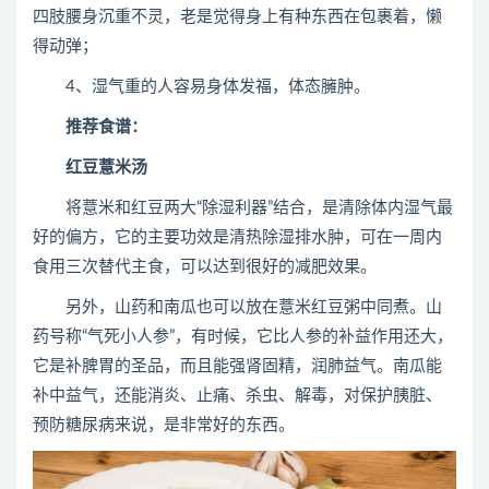
四肢腰身沉重不灵，老是觉得身上有种东西在包裹着，懒
得动弹；
4、湿气重的人容易身体发福，体态臃肿。
推荐食谱：
红豆薏米汤
将薏米和红豆两大“除湿利器”结合，是清除体内湿气最
好的偏方，它的主要功效是清热除湿排水肿，可在一周内
食用三次替代主食，可以达到很好的减肥效果。
另外，山药和南瓜也可以放在薏米红豆粥中同煮。山
药号称“气死小人参”，有时候，它比人参的补益作用还大，
它是补脾胃的圣品，而且能强肾固精，润肺益气。南瓜能
补中益气，还能消炎、止痛、杀虫、解毒，对保护胰脏、
预防糖尿病来说，是非常好的东西。