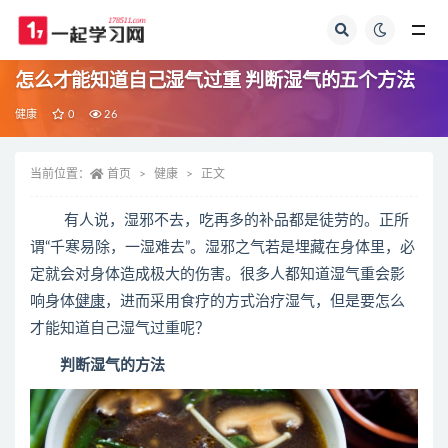
全部
怎么才能知道自己湿气过重 判断湿气的五个方法
健康
0
26
当前位置：
首页
健康
正文
有人说，湿邪不去，吃再多的补品都是徒劳的。正所
谓“千寒易除，一湿难去”。湿邪之气若是埋藏在身体里，必
定就会对身体造成极大的伤害。很多人都知道湿气重会影
响身体
健康
，进而采用食疗的方式治疗湿气，但是要怎么
才能知道自己湿气过重呢？
判断湿气的方法