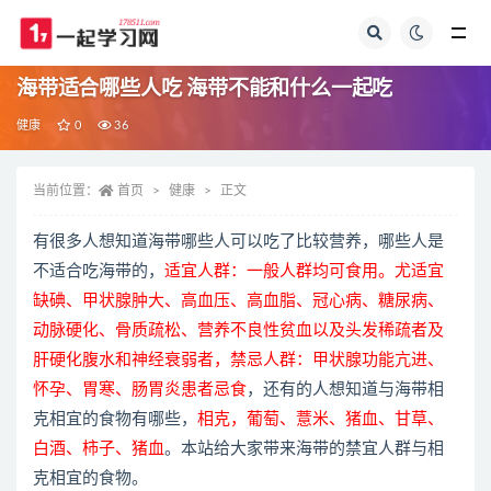
全部
海带适合哪些人吃 海带不能和什么一起吃
健康
0
36
当前位置：
首页
健康
正文
有很多人想知道海带哪些人可以吃了比较营养，哪些人是
不适合吃海带的，
适宜人群：一般人群均可食用。尤适宜
缺碘、甲状腺肿大、高血压、高血脂、冠心病、糖尿病、
动脉硬化、骨质疏松、营养不良性贫血以及头发稀疏者及
肝硬化腹水和神经衰弱者，禁忌人群：甲状腺功能亢进、
怀孕、胃寒、肠胃炎患者忌食
，还有的人想知道与海带相
克相宜的食物有哪些，
相克，葡萄、薏米、猪血、甘草、
白酒、柿子、猪血
。本站给大家带来海带的禁宜人群与相
克相宜的食物。