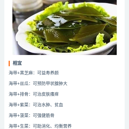
相宜
海带+黑芝麻：可益寿养颜
海带+丝瓜：可预防甲状腺肿大
海带+排骨：可治皮肤瘙痒
海带+紫菜：可治水肿、贫血
海带+菠菜：可强健筋骨
海带+生菜：可助消化、均衡营养