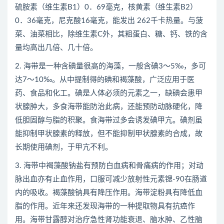
硫胺素（维生素B1）0．69毫克，核黄素（维生素B2）
0．36毫克，尼克酸16毫克，能发出 262千卡热量。与菠
菜、油菜相比，除维生素C外，其粗蛋白、糖、钙、铁的含
量均高出几倍、几十倍。
2. 海带是一种含碘量很高的海藻，一般含碘3～5‰，多可
达7～10‰。从中提制得的碘和褐藻酸，广泛应用于医
药、食品和化工。碘是人体必须的元素之一，缺碘会患甲
状腺肿大，多食海带能防治此病，还能预防动脉硬化，降
低胆固醇与脂的积聚。食海带过多会诱发碘甲亢。碘剂虽
能抑制甲状腺素的释放，但不能抑制甲状腺素的合成，故
长期使用碘剂，于甲亢不利。
3. 海带中褐藻酸钠盐有预防白血病和骨痛病的作用；对动
脉出血亦有止血作用，口服可减少放射性元素锶-90在肠道
内的吸收。褐藻酸钠具有降压作用。海带淀粉具有降低血
脂的作用。近年来还发现海带的一种提取物具有抗癌作
用。海带甘露醇对治疗急性肾功能衰退、脑水肿、乙性脑