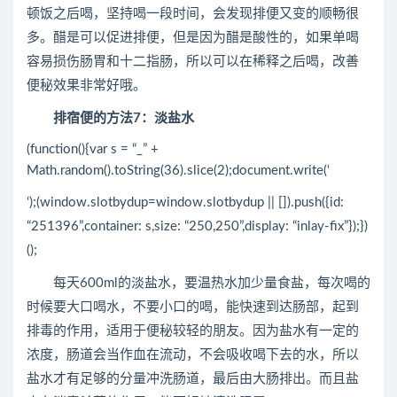
顿饭之后喝，坚持喝一段时间，会发现排便又变的顺畅很
多。醋是可以促进排便，但是因为醋是酸性的，如果单喝
容易损伤肠胃和十二指肠，所以可以在稀释之后喝，改善
便秘效果非常好哦。
排宿便的方法7：淡盐水
(function(){var s = “_” +
Math.random().toString(36).slice(2);document.write(‘
‘);(window.slotbydup=window.slotbydup || []).push({id:
“251396”,container: s,size: “250,250”,display: “inlay-fix”});})
();
每天600ml的淡盐水，要温热水加少量食盐，每次喝的
时候要大口喝水，不要小口的喝，能快速到达肠部，起到
排毒的作用，适用于便秘较轻的朋友。因为盐水有一定的
浓度，肠道会当作血在流动，不会吸收喝下去的水，所以
盐水才有足够的分量冲洗肠道，最后由大肠排出。而且盐