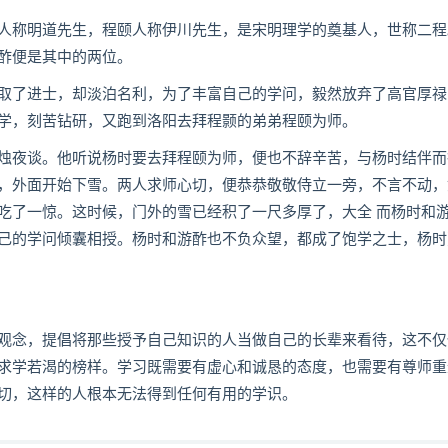
人称明道先生，程颐人称伊川先生，是宋明理学的奠基人，世称二程
酢便是其中的两位。
取了进士，却淡泊名利，为了丰富自己的学问，毅然放弃了高官厚禄
学，刻苦钻研，又跑到洛阳去拜程颢的弟弟程颐为师。
烛夜谈。他听说杨时要去拜程颐为师，便也不辞辛苦，与杨时结伴而
，外面开始下雪。两人求师心切，便恭恭敬敬侍立一旁，不言不动，
吃了一惊。这时候，门外的雪已经积了一尺多厚了，大全 而杨时和
己的学问倾囊相授。杨时和游酢也不负众望，都成了饱学之士，杨时
观念，提倡将那些授予自己知识的人当做自己的长辈来看待，这不仅
求学若渴的榜样。学习既需要有虚心和诚恳的态度，也需要有尊师重
切，这样的人根本无法得到任何有用的学识。