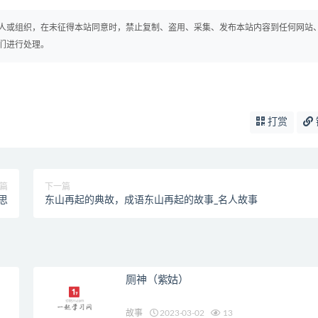
人或组织，在未征得本站同意时，禁止复制、盗用、采集、发布本站内容到任何网站
们进行处理。
打赏
篇
下一篇
思
东山再起的典故，成语东山再起的故事_名人故事
厕神（紫姑）
故事
2023-03-02
13