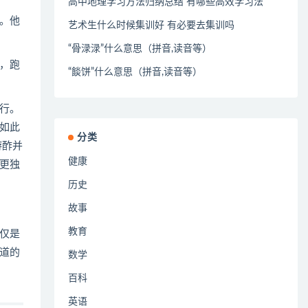
高中地理学习方法归纳总结 有哪些高效学习法
。他
艺术生什么时候集训好 有必要去集训吗
“骨渌渌”什么意思（拼音,读音等）
，跑
“餤饼”什么意思（拼音,读音等）
行。
如此
分类
游酢并
健康
更独
历史
故事
教育
仅是
道的
数学
百科
英语