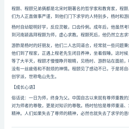
程颢、程颐兄弟俩都是北宋时期著名的哲学家和教育家，程颢
们为人正直做事严谨，到他们门下求学的人特别多，杨时和游
杨时自幼聪明好学，反应灵敏，口齿伶俐。成年后，他虽然考
到河南颍昌拜程颢为师，虚心求教。程颢死后，他仍然立志求
游酢是杨时的好朋友，他们二人志同道合，经常就一些问题秉
他们到了程家，正遇上程老先生闭目养神，坐着假睡。这时候
等了大半天，程颐才慢慢睁开眼睛，见杨时、游酢站在面前，
没有一丝疲倦和不耐烦的神情。程颐见了感动不已，于是将自
创学派，世称龟山先生。
【成长心语】
俗话说：一日为师，终身为父。中国自古以来就有尊师重教的
对为师者的尊敬，更是对知识的尊敬。杨时恰恰是尊师重道、
精神。人们如果失去了尊师的精神，必然也就失去了求学的恳