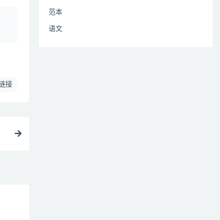
范本
、
语文
链接