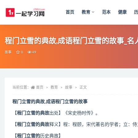
首页
教育
范本
健康
全部
程门立雪的典故,成语程门立雪的故事_名
故事
0
49
当前位置：
首页
教育
故事
正文
程门立雪的典故,成语程门立雪的故事
【
程门立雪的典故
出处】《宋史杨时传》。
【
程门立雪的典故
释义】程：程颐，宋代著名的学者；立：侍
【
程门立雪的
历史典故】