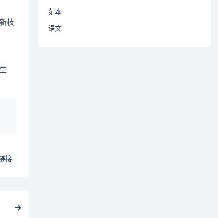
范本
新枝
语文
生
、
链接