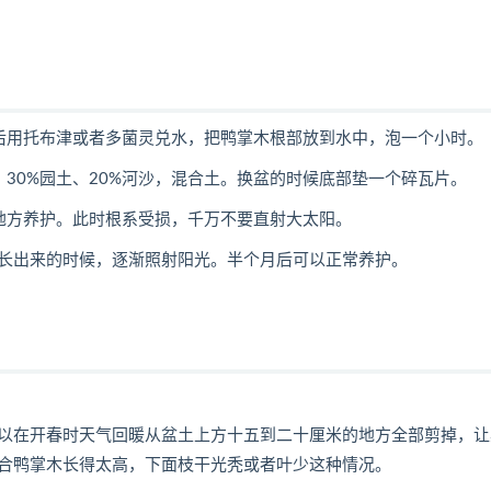
后用托布津或者多菌灵兑水，把鸭掌木根部放到水中，泡一个小时。
、30%园土、20%河沙，混合土。换盆的时候底部垫一个碎瓦片。
地方养护。此时根系受损，千万不要直射大太阳。
长出来的时候，逐渐照射阳光。半个月后可以正常养护。
以在开春时天气回暖从盆土上方十五到二十厘米的地方全部剪掉，让
合鸭掌木长得太高，下面枝干光秃或者叶少这种情况。