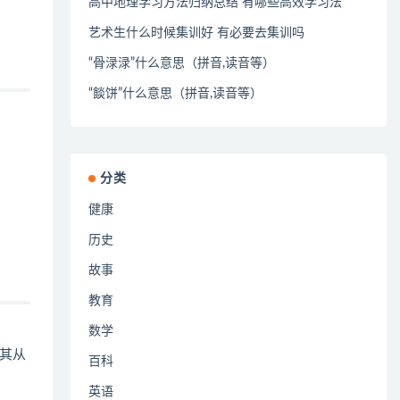
高中地理学习方法归纳总结 有哪些高效学习法
艺术生什么时候集训好 有必要去集训吗
“骨渌渌”什么意思（拼音,读音等）
“餤饼”什么意思（拼音,读音等）
分类
健康
历史
故事
教育
数学
其从
百科
英语