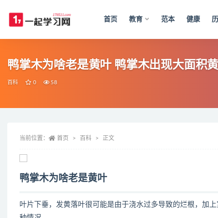
首页
教育
范本
健康
全部
鸭掌木为啥老是黄叶 鸭掌木出现大面积
百科
0
58
当前位置：
首页
百科
正文
鸭掌木为啥老是黄叶
叶片下垂，发黄落叶很可能是由于浇水过多导致的烂根，加上
种情况。