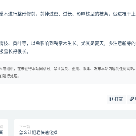
掌木进行整形修剪，剪掉过密、过长、影响株型的枝条，促进枝干上
病枝、黄叶等，以免影响到鸭掌木生长。尤其是夏天，多注意新芽的
极易长得很长。
人或组织，在未征得本站同意时，禁止复制、盗用、采集、发布本站内容到任何网站
们进行处理。
打赏
篇
下一篇
画
怎么让肥皂快速化掉