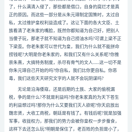
了，什么满清入侵了，那些都是借口，自身的腐烂才是真
正的原因。而这些一部分是从朱元璋制定国策时，太过自
私，太过维护皇权利益造成了。这让下面的各大文臣、土
族看清了老朱家的嘴脸，既然你都知道为自己好，把别人
当傻子玩，那老子就不知道为自己捞油水吗?可谓上梁不正
下梁歪。你老朱家可以世代为皇，我们为什么就不能拼命
捞钱呢?大明是你老朱家的，和我们又有什么关系呢?你推
崇朱熹，大搞特务制度，杀尽有骨气的文人……这一切不是
你朱元璋自己开始的吗?你自私，我们比你更自私。你恶
毒，我们这些天天研究文字的人就不会玩阴谋吗?
无论是沿海倭寇，还是后期的土族、大家的偷税漏
税，争的是什么?不就是利益吗?你老朱家真的为天下苍生
的利益想过吗?那你为什么又要我们灭人欲呢?你天启放出
魏忠贤，大收工商税，朝廷是有钱了。有钱后呢?就是加强
军事，收拢权力，那我们的势力会被你皇权一步步蚕食，
这样下去还怎么玩?明朝是保住了，老百姓的负担是小了，