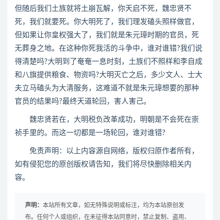
但随后我们土族就将土崩瓦解，你天启不死，魏忠贤不
死，我们就要死。你大明死了，我们理发磕头照样做官，
但如果让你皇权强大了，我们就是朱元璋时期的官员，死
无葬身之地。在这种你死我活的斗争中，谁对谁错?我们说
得清楚吗?大明到了奄奄一息时刻，土族们不照样和李自成
和八旗提供粮食、物资吗?大明灭亡之后，多少文人、士大
夫立马磕头为大清服务，这难道不就是朱元璋想要的那种
官员的结果吗?最终天道轮回，害人害己。
魏忠贤若在，大明税负改革成功，明朝是不会死在崇
祯手里的。而这一切都是一场轮回，谁对谁错?
免责声明：以上内容源自网络，版权归原作者所有，
如有侵犯您的原创版权请告知，我们将尽快删除相关内
容。
声明：
本站所有文章，如无特殊说明或标注，均为本站原创发
布。任何个人或组织，在未征得本站同意时，禁止复制、盗用、