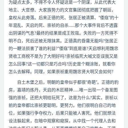
为疑点太多，不得不令人怀疑这是一个阴谋，从此代表大
地主、大官僚、大家族势力的文官集团彻底把握了朝廷，
皇权从此旁落。后来正德的死、张居正被清算、“倭寇”的十
年混乱、天启的死、崇祯的自杀……那个大事件背后不透露
出阴谋的气息?最终的结果是成王败寇。失败的一方死得不
明不白，死后还被无限抹黑。正德真的昏庸无能吗?张居正
的一鞭法损害了谁的利益?“倭寇”到底是谁?天启想利用魏忠
贤收工商税不是为了大明好吗?崇祯临死大喊文臣误我又是
怎么回事?这一切都只是巧合吗?历史是个糊涂账，就看你
怎么去解释。同理，如果崇祯重用魏忠贤大明又会如何?
自土木堡之后，明朝的皇帝似乎都很“奇葩”。正德的豹
房，嘉靖的炼丹，天启的木匠精神……唯一出现一个奋发图
强的崇祯，还把大明给玩死了，这是为什么?其实，崇祯以
前的皇帝都比崇祯更聪明，更努力。他们很明白自己的地
位，如果强行争夺权力，后果只能被人害死。他们就想法
设法躲起来，在暗中观察和窥探，从中找一个代理人去和