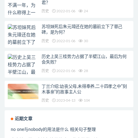
君？
历史
2022-01-06
24
苏坦妹死后朱元璋还在她的墓前立下了罪己
碑，是为何？
历史
2022-01-06
30
历史上吴三桂势力占据了半壁江山，最后为何
会失败？
历史
2022-01-06
28
丁兰介绍:幼丧父母,未得奉养,二十四孝之中”刻
木事亲”的故事主人公
历史
2023-04-13
104
近期文章
no one与nobody的用法是什么 相关句子整理