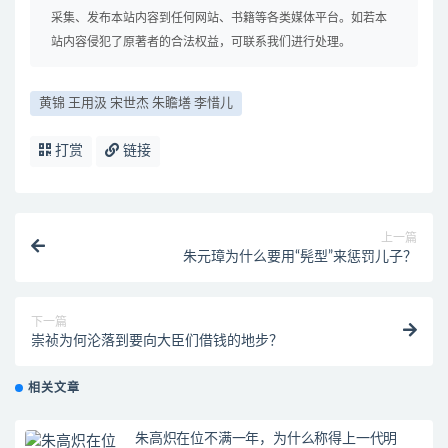
采集、发布本站内容到任何网站、书籍等各类媒体平台。如若本
站内容侵犯了原著者的合法权益，可联系我们进行处理。
黄锦 王用汲 宋世杰 朱瞻墡 李惜儿
打赏
链接
上一篇
朱元璋为什么要用“髡型”来惩罚儿子？
下一篇
崇祯为何沦落到要向大臣们借钱的地步？
相关文章
朱高炽在位不满一年，为什么称得上一代明