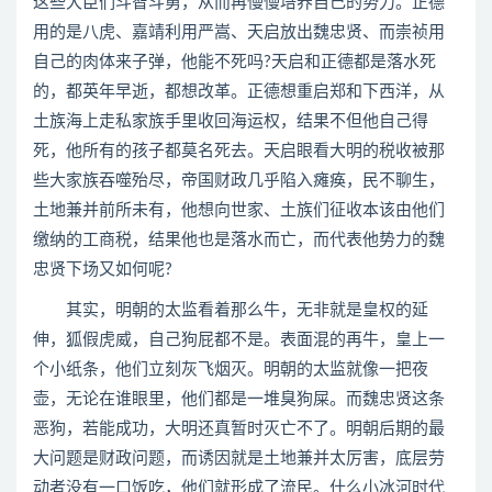
这些大臣们斗智斗勇，从而再慢慢培养自己的势力。正德
用的是八虎、嘉靖利用严嵩、天启放出魏忠贤、而崇祯用
自己的肉体来子弹，他能不死吗?天启和正德都是落水死
的，都英年早逝，都想改革。正德想重启郑和下西洋，从
土族海上走私家族手里收回海运权，结果不但他自己得
死，他所有的孩子都莫名死去。天启眼看大明的税收被那
些大家族吞噬殆尽，帝国财政几乎陷入瘫痪，民不聊生，
土地兼并前所未有，他想向世家、土族们征收本该由他们
缴纳的工商税，结果他也是落水而亡，而代表他势力的魏
忠贤下场又如何呢?
其实，明朝的太监看着那么牛，无非就是皇权的延
伸，狐假虎威，自己狗屁都不是。表面混的再牛，皇上一
个小纸条，他们立刻灰飞烟灭。明朝的太监就像一把夜
壶，无论在谁眼里，他们都是一堆臭狗屎。而魏忠贤这条
恶狗，若能成功，大明还真暂时灭亡不了。明朝后期的最
大问题是财政问题，而诱因就是土地兼并太厉害，底层劳
动者没有一口饭吃，他们就形成了流民。什么小冰河时代