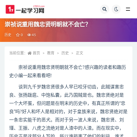
全部
崇祯说重用魏忠贤明朝就不会亡？
历史
0
45
当前位置：
首页
教育
历史
正文
崇祯说重用魏忠贤明朝就不会亡?感兴趣的读者和趣历
史小编一起来看看吧!
谈到九千岁魏忠贤很多人早已咬牙切齿，此贼谋害忠
良、张扬跋扈、中饱私囊，此乃国贼是也。魏忠贤绝对是
一个大坏蛋，但问题是在明末的历史中，有真正所谓的“忠
良”吗?好人和坏人是相对的，对于皇族来说，魏忠贤绝对是
一条忠实能干的恶犬。而对于另一波人来说，魏忠贤、刘
瑾、王振、八虎之流绝对是人渣中的人渣。而在现实中，
历史正是这部分人写的，所以谁损害了他们的利益，谁才