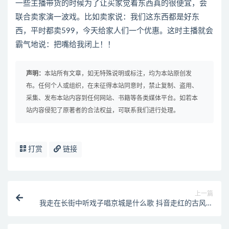
一些主播带货的时候为了让买家觉着东西真的很便宜，会
联合卖家演一波戏。比如卖家说：我们这东西都是好东
西，平时都卖599，今天给家人们一个优惠。这时主播就会
霸气地说：把嘴给我闭上！！
声明：
本站所有文章，如无特殊说明或标注，均为本站原创发
布。任何个人或组织，在未征得本站同意时，禁止复制、盗用、
采集、发布本站内容到任何网站、书籍等各类媒体平台。如若本
站内容侵犯了原著者的合法权益，可联系我们进行处理。
打赏
链接
上一篇
我走在长街中听戏子唱京城是什么歌 抖音走红的古风歌
曲