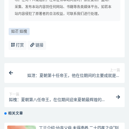
布。任何个人或组织，在未征得本站同意时，禁止复制、盗用、
采集、发布本站内容到任何网站、书籍等各类媒体平台。如若本
站内容侵犯了原著者的合法权益，可联系我们进行处理。
姒芒 姒槐
打赏
链接
上一篇
姒泄：夏朝第十任帝王，他在位期间的主要成就是什
么？
下一篇
姒槐：夏朝第八任帝王，在位期间迎来夏朝最辉煌的时
代
相关文章
丁兰介绍:幼丧父母,未得奉养,二十四孝之中”刻