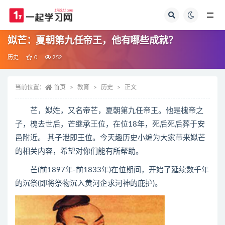
全部
姒芒：夏朝第九任帝王，他有哪些成就？
历史
0
252
当前位置：
首页
教育
历史
正文
芒，姒姓，又名帝芒，夏朝第九任帝王。他是槐帝之
子，槐去世后，芒继承王位，在位18年，死后死后葬于安
邑附近。 其子泄即王位。今天趣历史小编为大家带来姒芒
的相关内容，希望对你们能有所帮助。
芒(前1897年-前1833年)在位期间，开始了延续数千年
的沉祭(即将祭物沉入黄河企求河神的庇护)。