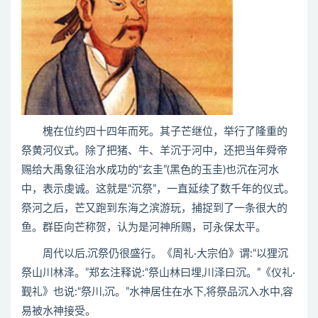
槐在位约四十四年而死。其子芒继位，举行了隆重的
祭黄河仪式。除了把猪、牛、羊沉于河中，还把当年舜帝
赐给大禹象征治水成功的“玄圭”(黑色的玉圭)也沉在河水
中，表示虔诚。这就是“沉祭”，一直延续了数千年的仪式。
祭河之后，芒又跑到东海之滨游玩，捕捉到了一条很大的
鱼。群臣向芒称贺，认为是河神所赐，可永保太平。
周代以后,沉祭仍很盛行。《周礼·大宗伯》谓:“以狸沉
祭山川林泽。”郑玄注释说:“祭山林曰埋,川泽曰沉。”《仪礼·
觐礼》也说:“祭川,沉。”水神居住在水下,将祭品沉入水中,容
易被水神接受。