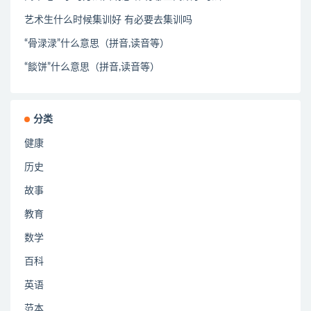
艺术生什么时候集训好 有必要去集训吗
“骨渌渌”什么意思（拼音,读音等）
“餤饼”什么意思（拼音,读音等）
分类
健康
历史
故事
教育
数学
百科
英语
范本