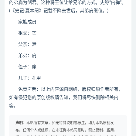
的弟扃为储君。这种将王位让给兄弟的方式，史称“内禅”。
(《史记·夏本纪》记载不降去世后，其弟扃继位。)
家族成员
祖父：芒
父亲：泄
弟弟：扃
侄子：廑
儿子：孔甲
免责声明：以上内容源自网络，版权归原作者所有，
如有侵犯您的原创版权请告知，我们将尽快删除相关内
容。
声明：
本站所有文章，如无特殊说明或标注，均为本站原创发
布。任何个人或组织，在未征得本站同意时，禁止复制、盗用、