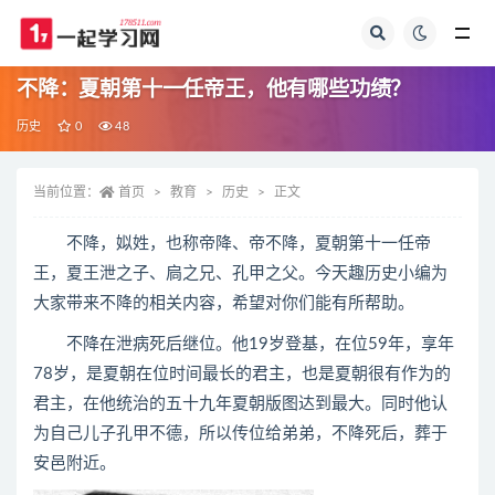
全部
不降：夏朝第十一任帝王，他有哪些功绩？
历史
0
48
当前位置：
首页
教育
历史
正文
不降，姒姓，也称帝降、帝不降，夏朝第十一任帝
王，夏王泄之子、扃之兄、孔甲之父。今天趣历史小编为
大家带来不降的相关内容，希望对你们能有所帮助。
不降在泄病死后继位。他19岁登基，在位59年，享年
78岁，是夏朝在位时间最长的君主，也是夏朝很有作为的
君主，在他统治的五十九年夏朝版图达到最大。同时他认
为自己儿子孔甲不德，所以传位给弟弟，不降死后，葬于
安邑附近。