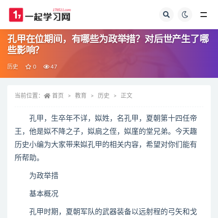
全部
孔甲在位期间，有哪些为政举措？对后世产生了哪
些影响？
历史
0
47
当前位置：
首页
教育
历史
正文
孔甲，生卒年不详，姒姓，名孔甲，夏朝第十四任帝
王，他是姒不降之子，姒扃之侄，姒廑的堂兄弟。今天趣
历史小编为大家带来姒孔甲的相关内容，希望对你们能有
所帮助。
为政举措
基本概况
孔甲时期，夏朝军队的武器装备以远射程的弓矢和戈