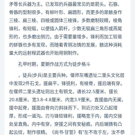
矛等长兵器为主。已发现的兵器最常见的是箭头。石镞、
骨镞的型制很多，有柳叶形、扁圆形，而更多的是骸身作
三棱、扁三棱、四棱或圆体三棱锋，多数磨制较精，棱角
锋利，有短铤，以便插入箭杆，少数无铤扁三角形或燕尾
形的，也多磨出侧刃。由于需要量增多，锋利而加工较易
的蚌镞也多有发现，而随着青铜冶铸的发展，骸这种消耗
量大的远射程武器也开始用铜制作。
孔甲时期，夏朝作战方式为徒步格斗
，徒兵(步兵)是主要兵种。偃师灰嘴遗址二里头文化层
中发现2件石戈，援扁平，锋锐利，有棱脊，援后端有穿。
在偃师二里头遗址则出土有铜戈，通长32.5厘米、援长
20.8厘米、宽3.8-4.8厘米、内宽3.9厘米。直援曲内无阑，
援中起脊，援面由脊向刃斜抹而下，到近刃处又凸起增
厚，形成一道沟。刃与锋较锋利，援略宽于内，援内交接
处呈直角。内中有穿，穿援之间有安秘痕。内后端铸有凸
起云纹，制作很精。《尚书·甘誓》有“左不攻于左，汝不恭