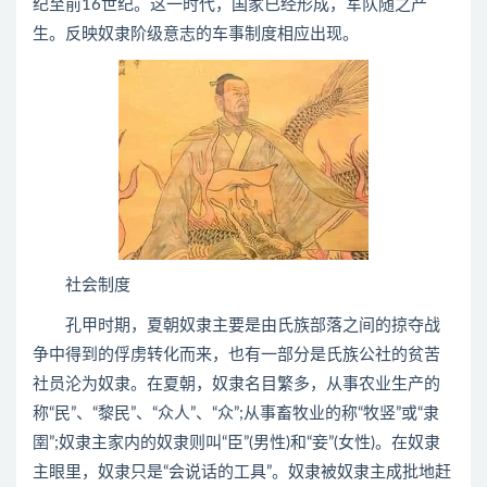
纪至前16世纪。这一时代，国家已经形成，军队随之产
生。反映奴隶阶级意志的车事制度相应出现。
社会制度
孔甲时期，夏朝奴隶主要是由氏族部落之间的掠夺战
争中得到的俘虏转化而来，也有一部分是氏族公社的贫苦
社员沦为奴隶。在夏朝，奴隶名目繁多，从事农业生产的
称“民”、“黎民”、“众人”、“众”;从事畜牧业的称“牧竖”或“隶
圉”;奴隶主家内的奴隶则叫“臣”(男性)和“妾”(女性)。在奴隶
主眼里，奴隶只是“会说话的工具”。奴隶被奴隶主成批地赶