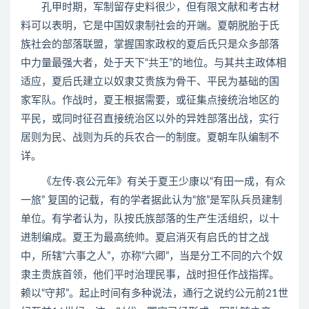
孔甲时期，军制留存史料很少，但有限文献和考古材
料可以表明，它是中国奴隶制社会的开端。夏朝脱胎于氏
族社会的部落联盟，掌握国家政权的夏后氏只是众多部落
中力量最强大者，处于天下“共王”的地位。与其共主政体相
适应，夏后氏建立以奴隶艾贵族为骨干、平民为基础的国
家军队。作战时，夏王根据需要，或征集点接统治地区的
平民，或同时征召直接统治区以外的异姓部落出战，实行
居则为民、战则为兵的兵农合一的制度。夏朝车队编制不
详。
《左传·哀公元年》有关于夏王少康以“有田一成，有众
一旅” 复国的记载，有的学者据此认为“旅”是军队兵员建制
单位。有学者认为，队按氏族部落的生产生活组织，以十
进制编成。夏王为最高统帅。夏启消灭有启氏的甘之战
中，所辖“六事之人”，亦称“六卿”，当是分工不同的六个奴
隶主贵族首领，他们平时治理民事，战时担任作战指挥。
赖以“守邦”。起止时间有多种说法，通行之说约公元前21世