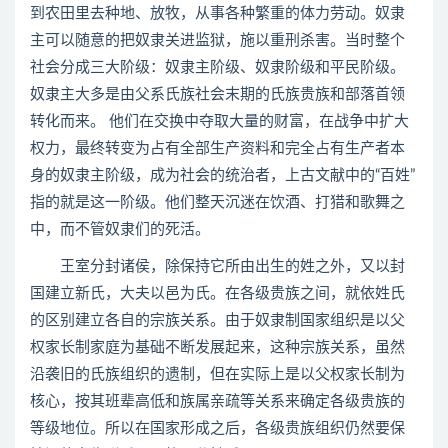
到农田里去种地、放牧，从事各种繁重的体力劳动。奴隶
主可以随意的把奴隶关进监狱，施以重刑杀害。当时整个
社会分成三大阶级：奴隶主阶级、奴隶阶级和平民阶级。
奴隶主大多是由父系氏族社会末期的氏族贵族和部落首领
转化而来。 他们在交换中夺取大量的财富，在战争中扩大
权力，最终转变为占有全部生产资料和完全占有生产者本
身的奴隶主阶级，成为社会的统治者，上古文献中的“百姓”
指的就是这一阶级。他们整天沉迷在饮酒、打猎和歌舞之
中，而不管奴隶们的死活。
王室分封诸侯，除保持它所由出生的姓之外，又以封
国建立新氏，大夫以邑为氏。在各级贵族之间，就依姓氏
的区别建立各自的宗族关系。由于奴隶制国家组织是以父
权家长制家庭为基础不断发展起来，这种宗族关系，虽然
沿袭旧的氏族组织的遗制，但在实际上是以父权家长制为
核心，按其班辈高低和族属亲疏等关系来确定各级贵族的
等级地位。所以在国家形成之后，各级贵族组织仍然要保