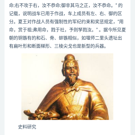
命;右不攻于右，汝不恭命;御非其马之正，汝不恭命。” 的
记载，说明战车已用于作战，车上成员有左、右、御的区
分。夏王对作战人员有强制性的军纪约束和奖惩规定，“用
命，赏于祖;弗用命，戮于社，予则孥戮汝。” 。据今所见夏
朝的铜镞有的和石、骨、蚌镞相似，如堰师二里头遗址出
有扁叶形和断面梯形、三棱尖戈也是新型的兵器。
史料研究