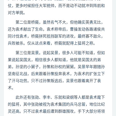
仗，更多时候担任大军统帅，而不是动不动就冲到阵前和
对方单挑。
第二位是桥蕤，虽然名气不大，但他确实英勇无比，
还为袁术献出了生命。袁术称帝后，曹操发动各路诸侯共
同讨伐袁术，桥蕤拼死抵挡联军的进攻，最终寡不敌众，
兵败被杀。仅从这点来看，桥蕤就配得上猛将之称。
第三位是吴景。说起吴景，很多人可能不知道，但如
果说起吴国太，相信很多人都知道，他就是吴国太的弟
弟，孙坚的小舅子，孙策和孙权的舅舅。吴景早年跟随孙
坚南征北战，后来跟着孙策投奔袁术，为袁术的扩张立下
了汗马功劳。只不过孙策叛逃后，吴景也跟着离开了袁
术。
此外还有张勋、李丰、乐就和梁纲等人都是袁术麾下
的猛将，其中张勋被视为袁术集团的兵马总管，地位比纪
灵还高。只不过袁术最后遭到群雄围攻，手下大部分将领