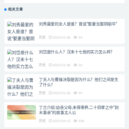
备?
相关文章
刘秀最爱的女人是谁？曾说“娶妻当娶阴丽华”
历史
2022-01-06
24
刘岱是什么人？汉末十七他的实力怎么样？
历史
2022-01-06
26
丁夫人与曹操决裂是因为什么？他们之间发生
了什么？
历史
2022-01-06
29
丁兰介绍:幼丧父母,未得奉养,二十四孝之中”刻
木事亲”的故事主人公
历史
2023-04-13
104