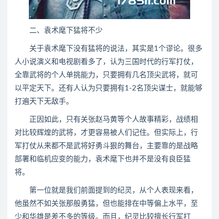
二、袁术麾下猛将不少
关于袁术麾下没有猛将的说法，其实是1个谬论。很多
人小说演义和电视剧看多了，认为三国时代的行军打仗，
全靠武将的个人单挑能力，只要拥有几名顶尖武将，就可
以平定天下。还有人认为只要拥有1-2名顶尖谋士，就能够
打遍天下无敌手。
正因如此，只有关张赵马黄等个人故事精彩，战绩相
对比较辉煌的武将，才更容易被人们记住。但实际上，行
军打仗从来都不是武将好勇斗狠的舞台，主要靠的是战略
部署和临机应变的能力，袁术麾下也并不是没有良臣猛
将。
第一位就是我们前面提到的纪灵，从个人表现来看，
他虽然不如关张那般勇猛，但也能排在中等偏上水平，至
少和华雄是差不多的等级。而且，纪灵比较擅长行军打