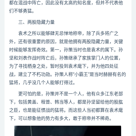
都在混战中阵亡，因此没有太高的知名度，但并不代表他
们不够勇猛。
三、两股隐藏力量
袁术之所以能够肆无忌惮地称帝，除了兵多将广之
外，还有很重要的原因，就是他拥有两股隐藏力量，关键
时候能够发挥奇效。第一，孙策当时也是袁术的属下。孙
坚和刘表作战时阵亡后，孙策继承了家族掌门人的位置，
为了寻找栖身之处，暂时投到袁术麾下，并为他四处征
战，建立了不朽功勋。孙策人称“小霸王”是当时赫赫有名的
猛将，几乎没几个人能够打得过。
更可怕的是，孙策并不是一个人，他有众多江东老部
下，包括黄盖、程普、韩当等人，都是孙坚留给他的股肱
之臣，也是能征惯战的猛将。而这些人当初都算在袁术麾
下，可以想象他的势力有多大，敢于称帝并不稀奇。