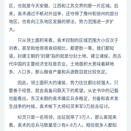
区，也就是今天安徽、江西和江苏交界的那一片区域。后
来，袁术通过不断对外战争，还夺得了豫州和徐州的部分
地区，也有向江东地区发展的想法，势力范围进一步扩
大。
只从领土面积来看，袁术控制的区域范围大小仅次于
刘表，甚至和他哥哥袁绍相比，都更胜一筹。我们都知
道，封建王朝的“封建”指的就是分封土地、建立诸侯，而古
代中国的主要经济支柱是农业，土地面积大意味着耕地
多、人口多，那么粮食产量和兵源数目就比较充足。
因此，领土面积大的诸侯，势力往往都比较强大，只
要善于经营，就会具备问鼎天下的希望。从史书中的记载
也能看出，东汉末期的袁术确实兵多粮足，刘备和袁术发
生战争的时候，袁术帐下大将纪灵率军3万前去征讨。
纪灵只是一名将领，出征就带了3万人，那么客观来
看，袁术的总兵马数量至少有6-8万人。相信很多人都知