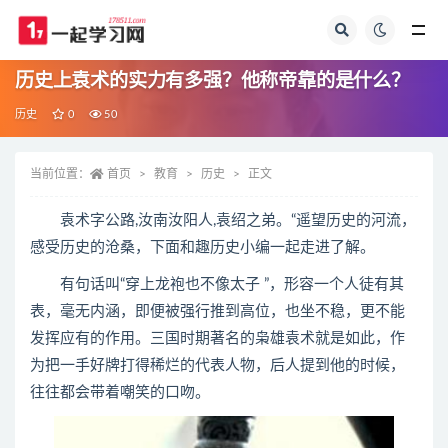
全部
历史上袁术的实力有多强？他称帝靠的是什么？
历史
0
50
当前位置：
首页
教育
历史
正文
袁术字公路,汝南汝阳人,袁绍之弟。“遥望历史的河流，
感受历史的沧桑，下面和趣历史小编一起走进了解。
有句话叫“穿上龙袍也不像太子 ”，形容一个人徒有其
表，毫无内涵，即便被强行推到高位，也坐不稳，更不能
发挥应有的作用。三国时期著名的枭雄袁术就是如此，作
为把一手好牌打得稀烂的代表人物，后人提到他的时候，
往往都会带着嘲笑的口吻。