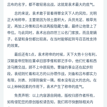
吕布的名字，都不敢轻易出战，这就是袁术最大的底气。
总的来说，袁术敢于冒着得罪全天下人的风险，光明
正大地称帝，主要是因为领土面积大，兵员充足、粮草充
足，再加上孙策和吕布这两股隐藏力量，最终让他登上了
帝位。与此同时，袁术出自四世三公名门家族，而且是嫡
子，名望和身份都比较高，在当时能够起到号召百姓支持
的效果。
最后还有1点，袁术称帝的时候，天下大势十分有利，
汉朝皇帝控制在董卓旧部李傕和郭汜手中，他们忙着和西
凉马腾交战，顾不上中原局势。曹操的事业还在起步阶
段，袁绍则忙着和北方的公孙瓒作战，刘备和吕布都实力
有限，刘表、刘璋则偏安一隅，根本没有远大的志向。在
以上种种因素的作用下，袁术产生了称帝的底气。
免责声明：以上内容源自网络，版权归原作者所有，
如有侵犯您的原创版权请告知，我们将尽快删除相关内