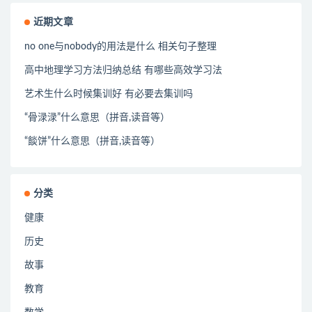
近期文章
no one与nobody的用法是什么 相关句子整理
高中地理学习方法归纳总结 有哪些高效学习法
艺术生什么时候集训好 有必要去集训吗
“骨渌渌”什么意思（拼音,读音等）
“餤饼”什么意思（拼音,读音等）
分类
健康
历史
故事
教育