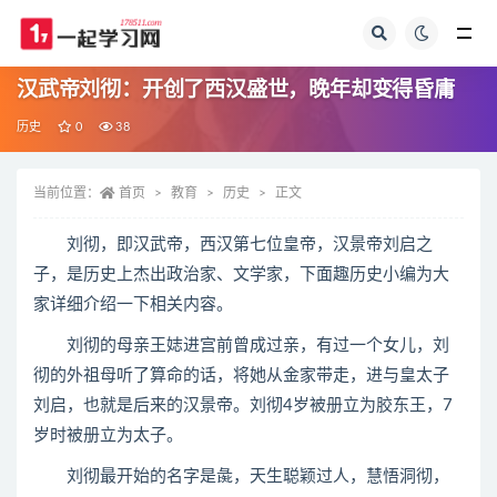
全部
汉武帝刘彻：开创了西汉盛世，晚年却变得昏庸
历史
0
38
当前位置：
首页
教育
历史
正文
刘彻，即汉武帝，西汉第七位皇帝，汉景帝刘启之
子，是历史上杰出政治家、文学家，下面趣历史小编为大
家详细介绍一下相关内容。
刘彻的母亲王娡进宫前曾成过亲，有过一个女儿，刘
彻的外祖母听了算命的话，将她从金家带走，进与皇太子
刘启，也就是后来的汉景帝。刘彻4岁被册立为胶东王，7
岁时被册立为太子。
刘彻最开始的名字是彘，天生聪颖过人，慧悟洞彻，