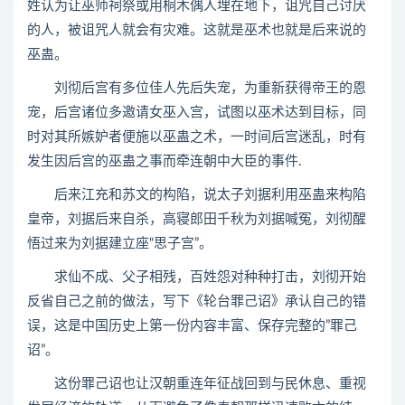
姓认为让巫师祠祭或用桐木偶人埋在地下，诅咒自己讨厌
的人，被诅咒人就会有灾难。这就是巫术也就是后来说的
巫蛊。
刘彻后宫有多位佳人先后失宠，为重新获得帝王的恩
宠，后宫诸位多邀请女巫入宫，试图以巫术达到目标，同
时对其所嫉妒者便施以巫蛊之术，一时间后宫迷乱，时有
发生因后宫的巫蛊之事而牵连朝中大臣的事件.
后来江充和苏文的构陷，说太子刘据利用巫蛊来构陷
皇帝，刘据后来自杀，高寝郎田千秋为刘据喊冤，刘彻醒
悟过来为刘据建立座“思子宫”。
求仙不成、父子相残，百姓怨对种种打击，刘彻开始
反省自己之前的做法，写下《轮台罪己诏》承认自己的错
误，这是中国历史上第一份内容丰富、保存完整的”罪己
诏”。
这份罪己诏也让汉朝重连年征战回到与民休息、重视