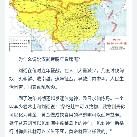
为什么说说汉武帝晚年昏庸呢?
刘彻在位时连年征战，在人口大量减少。几度讨伐匈
奴，灭朝鲜、收南越，连年征战，导致海内虚耗，人民生
活困苦，国家动乱频频。
到了晚年刘彻还越发迷信鬼神，整日求仙炼丹。一个
叫李少君术士和刘彻说：“祭祀灶神可以致物，致物则丹砂
可以化为黄金，黄金做成饮食用的杯碗则可以延年益寿。
延年益寿则可以见到海中蓬莱岛上的神仙，见到神仙后举
行封禅典礼就可以长生不死，黄帝就是这样做的。”