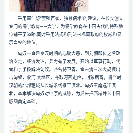
采用董仲舒“罢黜百家，独尊儒术”的建议，在长安创立
专门的儒学教育——太学，为儒学教育在中国古代的特殊地
位铺平了道路;同时采用法规和刑法来巩固政府的权威和显
示皇权的地位。
匈奴一直是秦汉时期的心腹大患，到刘彻即位之后政
治安定，经济发达，兵力有了发展，开始以军事行动，代
替和亲手段解决匈奴。派名将卫青、霍去病三次大规模出
击匈奴，收河 套地区，夺取河西走廊，封狼居胥，将当时
汉朝的北部疆域从长城沿线推至漠北。匈奴王庭远迁漠
北，基本解决匈奴对中原的威胁，为后来把西域并入中国
版图奠定基础。