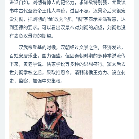
进退自如。刘彻有惊人的记忆力，求知欲特别强，尤爱读
书中古代圣贤帝王伟人事迹，过目不忘。汉景帝后来很宠
爱刘彻，把刘彻的“彘”改为“彻”。“彻”字表示充满智慧，达
到圣德的要求。可以看出汉景帝对刘彻的期望，刘彻也没
有辜负汉景帝的期望。
汉武帝登基的时候，汉朝经过文景之治，经济发达，
百姓安居乐业，国力强盛。但因秦朝时期的多种学说流传
下来，黄老学说、儒家学说等多种的思想盛行。窦太后去
世刘彻掌权之后，采取推恩令，消弱诸侯王势力、设立刺
史，监察，加强中央集权。