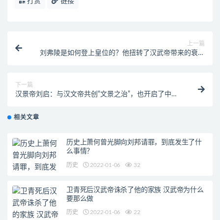
打赏
链接
上一篇
刘弗陵是如何登上皇位的？他扭转了汉武帝带来的衰落
局面
下一篇
汉景帝刘启：与汉文帝共创“文景之治”，也开启了中废
黜皇后的先河
相关文章
历史上萧何曾光脚向刘邦请罪，到底发生了什
么事情？
历史
2022-01-06
32
卫青死后汉武帝诛杀了他的家族 汉武帝为什么
要那么做
历史
2022-01-06
22