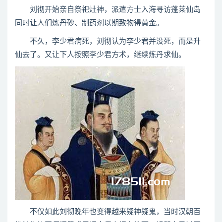
刘彻开始亲自祭祀灶神，派遣方士入海寻访蓬莱仙岛
同时让人们炼丹砂、制药剂以期致物得黄金。
不久，李少君病死，刘彻认为李少君并没死，而是升
仙去了。又让下人按照李少君方术，继续炼丹求仙。
不仅如此刘彻晚年也变得越来疑神疑鬼，当时汉朝百