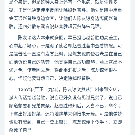
是个枭雄，但是这种人身上还有一个毛病，就是生性多
疑，于是他决定使用反间计除掉赵普胜。他先是暗中用重
金买通赵普胜身边食客，让他们去陈友谅身边离间赵普
胜，还四处散布谣言说赵普胜想要归降朱元璋。
陈友谅这人本来就多疑，早已担心赵普胜功高盖主，
心中起了疑心，于是派了使者却赵普胜营中查看情况。可
是赵普胜一直没有发觉此时，见陈友谅的使者老是在自己
面前诉说自己的功劳，他觉得自己战功赫赫，脸上露出不
满之色。使者回去后，将此事汇报之后，陈友谅怀恨在
心，怀疑他要背叛自己，决定除掉赵普胜。
1359年(至正十九年)，陈友谅突然从江州来到安庆，
派人传话给赵普胜，说自己好久没有见过兄弟了，说自己
顺道想要和兄弟聚聚。赵普胜得知后，大喜不已，命令手
下拿出好酒好菜，还特地烧羊来迎接朱元璋。可是他做梦
也没有想到，自己一登上船只，陈友谅便下令手下，立即
杀死了自己。