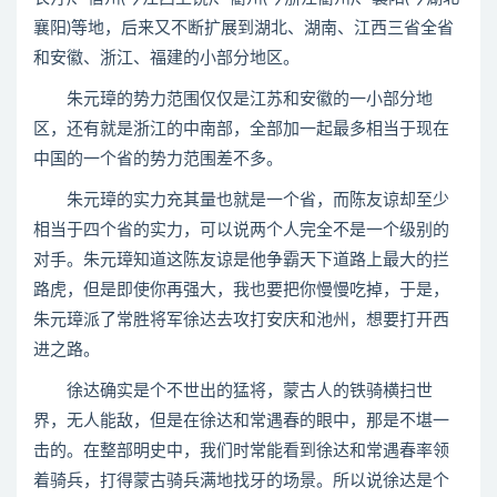
襄阳)等地，后来又不断扩展到湖北、湖南、江西三省全省
和安徽、浙江、福建的小部分地区。
朱元璋的势力范围仅仅是江苏和安徽的一小部分地
区，还有就是浙江的中南部，全部加一起最多相当于现在
中国的一个省的势力范围差不多。
朱元璋的实力充其量也就是一个省，而陈友谅却至少
相当于四个省的实力，可以说两个人完全不是一个级别的
对手。朱元璋知道这陈友谅是他争霸天下道路上最大的拦
路虎，但是即使你再强大，我也要把你慢慢吃掉，于是，
朱元璋派了常胜将军徐达去攻打安庆和池州，想要打开西
进之路。
徐达确实是个不世出的猛将，蒙古人的铁骑横扫世
界，无人能敌，但是在徐达和常遇春的眼中，那是不堪一
击的。在整部明史中，我们时常能看到徐达和常遇春率领
着骑兵，打得蒙古骑兵满地找牙的场景。所以说徐达是个