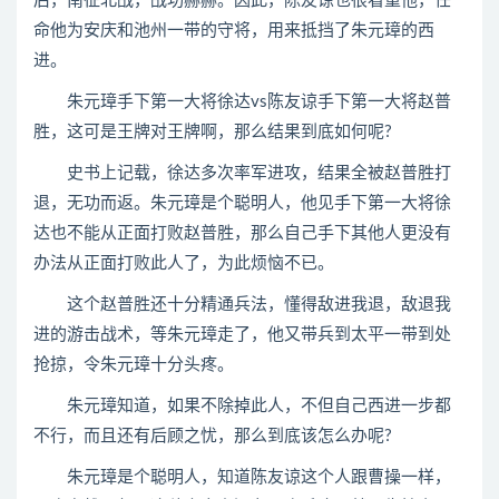
后，南征北战，战功赫赫。因此，陈友谅也很看重他，任
命他为安庆和池州一带的守将，用来抵挡了朱元璋的西
进。
朱元璋手下第一大将徐达vs陈友谅手下第一大将赵普
胜，这可是王牌对王牌啊，那么结果到底如何呢?
史书上记载，徐达多次率军进攻，结果全被赵普胜打
退，无功而返。朱元璋是个聪明人，他见手下第一大将徐
达也不能从正面打败赵普胜，那么自己手下其他人更没有
办法从正面打败此人了，为此烦恼不已。
这个赵普胜还十分精通兵法，懂得敌进我退，敌退我
进的游击战术，等朱元璋走了，他又带兵到太平一带到处
抢掠，令朱元璋十分头疼。
朱元璋知道，如果不除掉此人，不但自己西进一步都
不行，而且还有后顾之忧，那么到底该怎么办呢?
朱元璋是个聪明人，知道陈友谅这个人跟曹操一样，