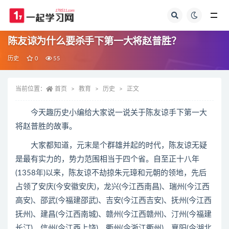
全部
陈友谅为什么要杀手下第一大将赵普胜？
历史
0
55
当前位置：
首页
教育
历史
正文
今天趣历史小编给大家说一说关于陈友谅手下第一大
将赵普胜的故事。
大家都知道，元末是个群雄并起的时代，陈友谅无疑
是最有实力的，势力范围相当于四个省。自至正十八年
(1358年)以来，陈友谅不劫掠朱元璋和元朝的领地，先后
占领了安庆(今安徽安庆)，龙兴(今江西南昌)、瑞州(今江西
高安)、邵武(今福建邵武)、吉安(今江西吉安)、抚州(今江西
抚州)、建昌(今江西南城)、赣州(今江西赣州)、汀州(今福建
长汀)、信州(今江西上饶)、衢州(今浙江衢州)、襄阳(今湖北