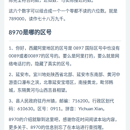
际完全符合的数，近似数：与实际接近的数。
这六个数字可以组合成一个一个零都不读的六位数。就是
789000，读作七十八万九千。
8970是哪的区号
1、你好，西藏阿里地区的区号是 0897 国际区号中也没有
0089或者00897的区号的。要么是阿里打的，要么就是网
络电话打的，隐藏了真实的区号。
2、延安市。宜川地处陕西省北部、延安市东南部、黄河中
游壶口瀑布之滨，北靠延安宝塔区，南接黄龙，毗邻韩
城，东隔黄河与山西吉县相望。
3、县人民政府驻丹州镇，邮编：716200。行政区划代
码：610630。区号：0911。拼音：Yichuan Xian。
8970的介绍就聊到这里吧，感谢你花时间阅读本站内容，
更多关于、8970的信息别忘了在本站进行查找喔。