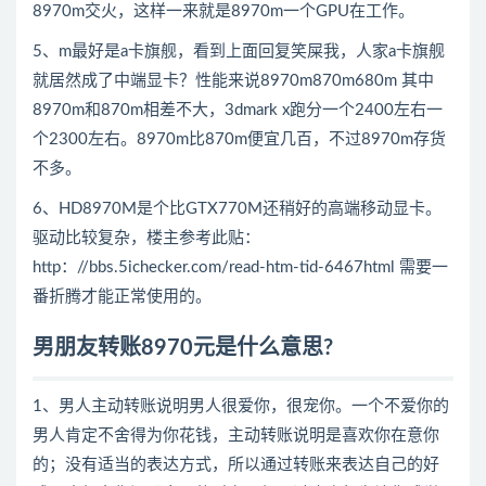
8970m交火，这样一来就是8970m一个GPU在工作。
5、m最好是a卡旗舰，看到上面回复笑屎我，人家a卡旗舰
就居然成了中端显卡？性能来说8970m870m680m 其中
8970m和870m相差不大，3dmark x跑分一个2400左右一
个2300左右。8970m比870m便宜几百，不过8970m存货
不多。
6、HD8970M是个比GTX770M还稍好的高端移动显卡。
驱动比较复杂，楼主参考此贴：
http：//bbs.5ichecker.com/read-htm-tid-6467html 需要一
番折腾才能正常使用的。
男朋友转账8970元是什么意思?
1、男人主动转账说明男人很爱你，很宠你。一个不爱你的
男人肯定不舍得为你花钱，主动转账说明是喜欢你在意你
的；没有适当的表达方式，所以通过转账来表达自己的好