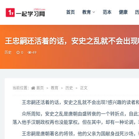
首页
教育
范本
健康
全部
王忠嗣还活着的话，安史之乱就不会出现
历史
0
49
当前位置：
首页
教育
历史
正文
王忠嗣还活着的话，安史之乱就不会出现?感兴趣的读者和
众所周知，安史之乱是唐朝由盛转衰的一个转折点，自此之
落入他手汉朝政权再也没能掌权。但在其中，却有一种论调，
王忠嗣是唐朝著名的将领，他的父亲为国献身战死沙场，被