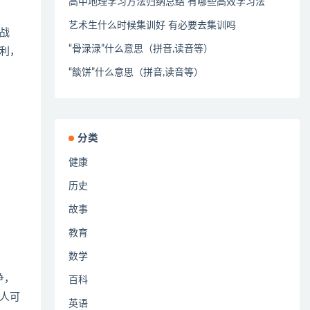
高中地理学习方法归纳总结 有哪些高效学习法
艺术生什么时候集训好 有必要去集训吗
战
“骨渌渌”什么意思（拼音,读音等）
利，
“餤饼”什么意思（拼音,读音等）
分类
健康
历史
故事
教育
数学
争，
百科
人可
英语