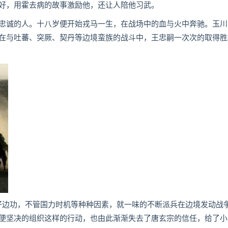
好，用霍去病的故事激励他，还让人陪他习武。
诚的人。十八岁便开始戎马一生，在战场中的血与火中奔驰。玉川
在与吐蕃、突厥、契丹等边境蛮族的战斗中，王忠嗣一次次的取得胜
边功，不管国力时机等种种因素，就一味的不断派兵在边境发动战
便坚决的组织这样的行动，也由此渐渐失去了唐玄宗的信任，给了小