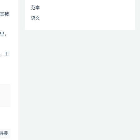
范本
其被
语文
里，
，王
、
链接