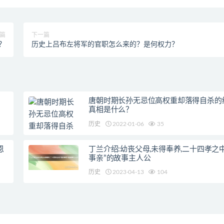
篇
下一篇
？
历史上吕布左将军的官职怎么来的？是何权力？
？
唐朝时期长孙无忌位高权重却落得自杀的
真相是什么？
历史
2022-01-06
35
恩
丁兰介绍:幼丧父母,未得奉养,二十四孝之
事亲”的故事主人公
历史
2023-04-13
104