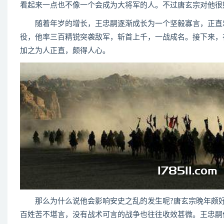
看起来一点也不像一个会成为大将军的人。不过唐玄宗对他很
随着年岁的增长，王忠嗣逐渐成长为一个坚毅寡言，正直忠
役，他率三百精锐突袭敌军，斩首上千，一战成名。接下来，
加之为人正直，颇得人心。
那么为什么说他会影响安史之乱的发生呢?唐玄宗晚年颇好
百姓苦不堪言，没有战术可言的战争也往往收效甚微。王忠嗣