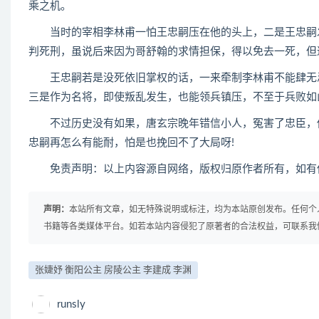
乘之机。
当时的宰相李林甫一怕王忠嗣压在他的头上，二是王忠嗣发
判死刑，虽说后来因为哥舒翰的求情担保，得以免去一死，但
王忠嗣若是没死依旧掌权的话，一来牵制李林甫不能肆无忌
三是作为名将，即使叛乱发生，也能领兵镇压，不至于兵败如
不过历史没有如果，唐玄宗晚年错信小人，冤害了忠臣，他
忠嗣再怎么有能耐，怕是也挽回不了大局呀!
免责声明：以上内容源自网络，版权归原作者所有，如有侵
声明：
本站所有文章，如无特殊说明或标注，均为本站原创发布。任何个
书籍等各类媒体平台。如若本站内容侵犯了原著者的合法权益，可联系我
张婕妤 衡阳公主 房陵公主 李建成 李渊
runsly