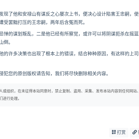
现了他和安禄山有谋反之心屡次上书，便决心设计陷害王忠嗣，使
遭受罢黜打压的王忠嗣，两年后含冤而死。
惮的谋划叛乱，二是他已经有所察觉，或许可以将阴谋扼杀在摇篮
山倒。
的许多决策也出现了根本上的错误，结合种种原因，有这样的上司
犯您的原创版权请告知，我们将尽快删除相关内容。
人或组织，在未征得本站同意时，禁止复制、盗用、采集、发布本站内容到任何网站
们进行处理。
打赏