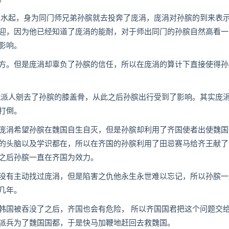
水起，身为同门师兄弟孙膑就去投奔了庞涓，庞涓对孙膑的到来表
迎，因为他已经知道了庞涓的能耐，对于师出同门的孙膑自然高看一
影响。
。但是庞涓却辜负了孙膑的信任，所以在庞涓的算计下直接使得孙
派人剜去了孙膑的膝盖骨，从此之后孙膑出行受到了影响。其实庞
打倒。
涓希望孙膑在魏国自生自灭，但是孙膑却利用了齐国使者出使魏国
的头脑以及学识都在，所以在齐国的孙膑利用了田忌赛马给齐王献了
之后孙膑一直在齐国为效力。
有主动找过庞涓，但是陷害之仇他永生永世难以忘记，所以孙膑一
几年。
国被吞没了之后，齐国也会有危险， 所以齐国国君把这个问题交
派兵为了魏国国都，于是快马加鞭地赶回去救魏国。