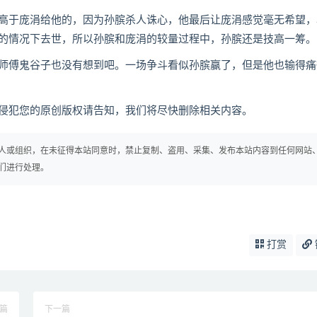
于庞涓给他的，因为孙膑杀人诛心，他最后让庞涓感觉毫无希望，
的情况下去世，所以孙膑和庞涓的较量过程中，孙膑还是技高一筹。
傅鬼谷子也没有想到吧。一场争斗看似孙膑赢了，但是他也输得痛
犯您的原创版权请告知，我们将尽快删除相关内容。
人或组织，在未征得本站同意时，禁止复制、盗用、采集、发布本站内容到任何网站
们进行处理。
打赏
篇
下一篇