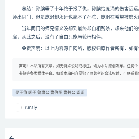
总结：孙膑等了十年终于报了仇，孙膑给庞涓的伤害远远高
师出同门，但是庞涓却永远也赢不了孙膑，庞涓在希望被磨灭
当年同门的师兄情义没想到最终却自相残杀，想来他们的师
扉，从此之后，没有了自由只能与轮椅相伴。
免责声明：以上内容源自网络，版权归原作者所有，如有侵
声明：
本站所有文章，如无特殊说明或标注，均为本站原创发布。任何个
书籍等各类媒体平台。如若本站内容侵犯了原著者的合法权益，可联系我
吴王僚 闵子 鲁惠公 曹伯阳 曹共公 阖闾
runsly
上一