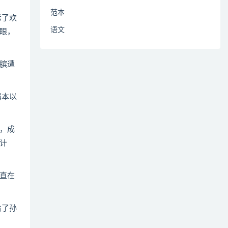
范本
示了欢
语文
眼，
膑遭
涓本以
，成
计
直在
给了孙