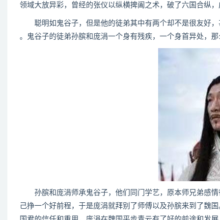
领域大放异彩，曾经的张仪以纵横捭阖之术，破了六国合纵，
聪明如鬼谷子，但是他的徒弟其中有两个却不是很友好，甚
。鬼谷子的徒弟孙膑和庞涓一个身有残疾，一个身首异处，那
孙膑和庞涓师承鬼谷子，他们同门学艺，原本师兄弟感情很
己挣一个好前程，于是庞涓就拜别了师傅以及孙膑来到了魏国
国君的信任和重用，庞涓在魏国平步青云有了好的前途和发展