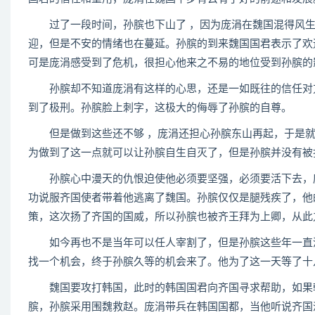
过了一段时间，孙膑也下山了 ，因为庞涓在魏国混得风生
迎，但是不安的情绪也在蔓延。孙膑的到来魏国国君表示了欢
可是庞涓感受到了危机，很担心他来之不易的地位受到孙膑的
孙膑却不知道庞涓有这样的心思，还是一如既往的信任对方
到了极刑。孙膑脸上刺字，这极大的侮辱了孙膑的自尊。
但是做到这些还不够 ，庞涓还担心孙膑东山再起，于是就
为做到了这一点就可以让孙膑自生自灭了，但是孙膑并没有被
孙膑心中漫天的仇恨迫使他必须要坚强，必须要活下去，庞
功说服齐国使者带着他逃离了魏国。孙膑仅仅是腿残疾了，他
策，这次扬了齐国的国威，所以孙膑也被齐王拜为上卿，从此
如今再也不是当年可以任人宰割了，但是孙膑这些年一直没
找一个机会，终于孙膑久等的机会来了。他为了这一天等了十
魏国要攻打韩国，此时的韩国国君向齐国寻求帮助，如果韩
膑，孙膑采用围魏救赵。庞涓带兵在韩国国都，当他听说齐国