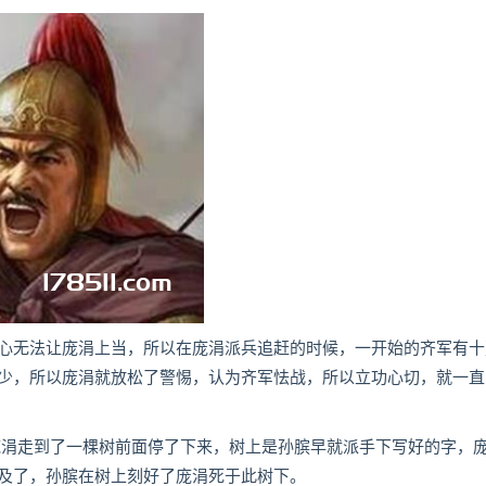
无法让庞涓上当，所以在庞涓派兵追赶的时候，一开始的齐军有十
少，所以庞涓就放松了警惕，认为齐军怯战，所以立功心切，就一直
涓走到了一棵树前面停了下来，树上是孙膑早就派手下写好的字，
及了，孙膑在树上刻好了庞涓死于此树下。