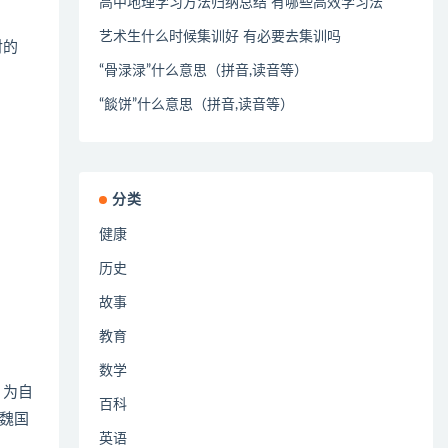
高中地理学习方法归纳总结 有哪些高效学习法
艺术生什么时候集训好 有必要去集训吗
对的
“骨渌渌”什么意思（拼音,读音等）
“餤饼”什么意思（拼音,读音等）
分类
健康
历史
故事
教育
数学
，为自
百科
魏国
英语