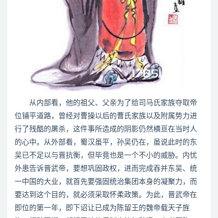
从内部看，他的祖父、父亲为了给司马氏家族夺取帝
位铺平道路，曾经对曹操以后的曹氏家族以及附属势力进
行了残酷的屠杀，这件事所造成的阴影仍然横亘在当时人
的心中。从外部看，蜀汉虽平，孙吴仍在，虽说此时的东
吴已不足以与晋抗衡，但毕竟也是一个不小的威胁。内忧
外患告诉晋武帝，要想巩固政权，进而完成吞并东吴、统
一中国的大业，就首先要强固统治集团本身的凝聚力，而
要达到这个目的，就必须采取怀柔政策。为此，晋武帝在
即位的第一年，即下诏让已成为陈留王的魏帝载天子旌