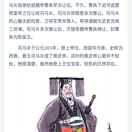
马炎指使劝说魏帝曹奂早点让位。不久，曹奂下诏书说要
把皇帝之位让给司马炎，司马炎却假意多次推让。司马炎
的心腹太尉何曾、卫将军贾充等人，带领满朝文武官员再
三劝谏。司马炎多次推让后，才接受魏帝曹奂禅让，封曹
奂为陈留王。
司马炎于公元265年，登上帝位，改国号为晋，史称为
西晋，晋王司马炎成了晋武帝。这时的晋武帝心里并不轻
松，他很清楚，虽然他登上王位宝座，但危机仍然存在。