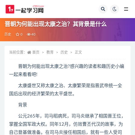
全部
晋朝为何能出现太康之治？其背景是什么
历史
0
40
当前位置：
首页
教育
历史
正文
晋朝为何能出现太康之治?感兴趣的读者和趣历史小编
一起来看看吧!
太康盛世又称太康之治、太康繁荣是指晋武帝统一全
国后出现的经济繁荣的太平盛世。
背景
公元265年，司马昭病死，司马炎继承了相国晋王位，
掌握全国军政大权。同年12月，仿效曹丕代汉的故事，为
自己登基做准备。在司马炎接任相国后，就有一些人受司