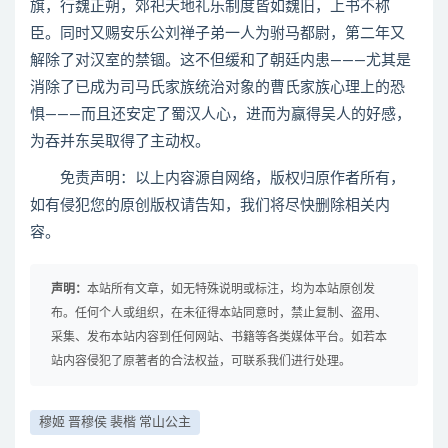
旗，行魏正朔，郊祀天地礼乐制度皆如魏旧，上书不称
臣。同时又赐安乐公刘禅子弟一人为驸马都尉，第二年又
解除了对汉室的禁锢。这不但缓和了朝廷内患———尤其是
消除了已成为司马氏家族统治对象的曹氏家族心理上的恐
惧———而且还安定了蜀汉人心，进而为赢得吴人的好感，
为吞并东吴取得了主动权。
免责声明：以上内容源自网络，版权归原作者所有，
如有侵犯您的原创版权请告知，我们将尽快删除相关内
容。
声明：
本站所有文章，如无特殊说明或标注，均为本站原创发
布。任何个人或组织，在未征得本站同意时，禁止复制、盗用、
采集、发布本站内容到任何网站、书籍等各类媒体平台。如若本
站内容侵犯了原著者的合法权益，可联系我们进行处理。
穆姬 晋穆侯 裴楷 常山公主