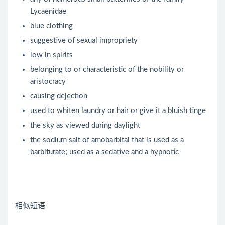
Lycaenidae
blue clothing
suggestive of sexual impropriety
low in spirits
belonging to or characteristic of the nobility or
aristocracy
causing dejection
used to whiten laundry or hair or give it a bluish tinge
the sky as viewed during daylight
the sodium salt of amobarbital that is used as a
barbiturate; used as a sedative and a hypnotic
相似短语