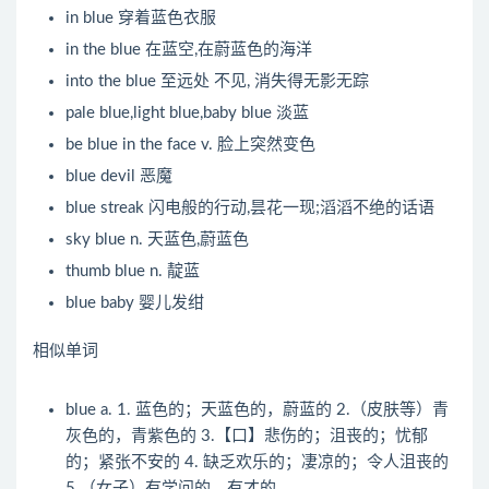
in blue
穿着蓝色衣服
in the blue
在蓝空,在蔚蓝色的海洋
into the blue
至远处 不见, 消失得无影无踪
pale blue,light blue,baby blue
淡蓝
be blue in the face
v. 脸上突然变色
blue devil
恶魔
blue streak
闪电般的行动,昙花一现;滔滔不绝的话语
sky blue
n. 天蓝色,蔚蓝色
thumb blue
n. 靛蓝
blue baby
婴儿发绀
相似单词
blue
a. 1. 蓝色的；天蓝色的，蔚蓝的 2.（皮肤等）青
灰色的，青紫色的 3.【口】悲伤的；沮丧的；忧郁
的；紧张不安的 4. 缺乏欢乐的；凄凉的；令人沮丧的
5.（女子）有学问的，有才的