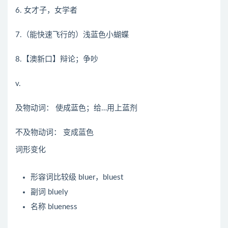
6. 女才子，女学者
7.（能快速飞行的）浅蓝色小蝴蝶
8.【澳新口】辩论；争吵
v.
及物动词：
使成蓝色；给…用上蓝剂
不及物动词：
变成蓝色
词形变化
形容词比较级
bluer，bluest
副词
bluely
名称
blueness