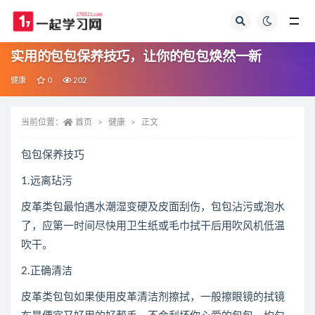
全部
实用的包包保养技巧，让你的包包焕然一新
健康
0
202
当前位置：
首页
健康
正文
包包保养技巧
1.远离玷污
皮革类包最怕遇水潮湿变硬及皮面刮伤，包包沾污或泡水
了，应第一时间尽快用卫生纸或毛巾拭干后用吹风机低温
吹干。
2.正确清洁
皮革类包包如果使用皮革清洁剂擦拭，一般擦眼镜的拭镜