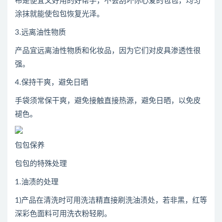
布是便宜又好用的好帮手，不会刮坏你心爱的包包，均匀
涂抹就能使包包恢复光泽。
3.远离油性物质
产品宜远离油性物质和化妆品，因为它们对皮具渗透性很
强。
4.保持干爽，避免日晒
手袋须常保干爽，避免接触直接热源，避免日晒，以免皮
褪色。
包包保养
包包的特殊处理
1.油渍的处理
1)产品在清洗时可用洗洁精直接刷洗油渍处，若非黑，红等
深彩色面料可用洗衣粉轻刷。