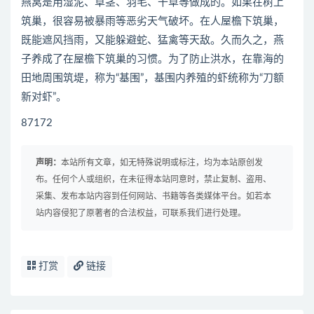
燕窝是用湿泥、草茎、羽毛、干草等做成的。如果在树上
筑巢，很容易被暴雨等恶劣天气破坏。在人屋檐下筑巢，
既能遮风挡雨，又能躲避蛇、猛禽等天敌。久而久之，燕
子养成了在屋檐下筑巢的习惯。为了防止洪水，在靠海的
田地周围筑堤，称为“基围”，基围内养殖的虾统称为“刀额
新对虾”。
87172
声明：
本站所有文章，如无特殊说明或标注，均为本站原创发
布。任何个人或组织，在未征得本站同意时，禁止复制、盗用、
采集、发布本站内容到任何网站、书籍等各类媒体平台。如若本
站内容侵犯了原著者的合法权益，可联系我们进行处理。
打赏
链接