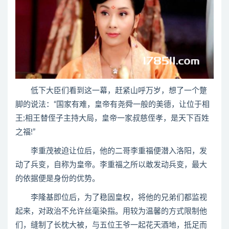
低下大臣们看到这一幕，赶紧山呼万岁，想了一个蹩
脚的说法：“国家有难，皇帝有尧舜一般的美德，让位于相
王;相王替侄子主持大局，皇帝一家叔慈侄孝，是天下百姓
之福!”
李重茂被迫让位后，他的二哥李重福便潜入洛阳，发
动了兵变，自称为皇帝。李重福之所以敢发动兵变，最大
的依据便是身份的优势。
李隆基即位后，为了稳固皇权，将他的兄弟们都监视
起来，对政治不允许丝毫染指。用较为温馨的方式限制他
们，缝制了长枕大被，与五位王爷一起花天酒地，抵足而