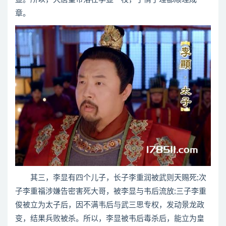
章。
其三，李显有四个儿子，长子李重润被武则天赐死;次
子李重福涉嫌告密害死大哥，被李显与韦后流放;三子李重
俊被立为太子后，因不满韦后与武三思专权，发动景龙政
变，结果兵败被杀。所以，李显被韦后毒杀后，能立为皇