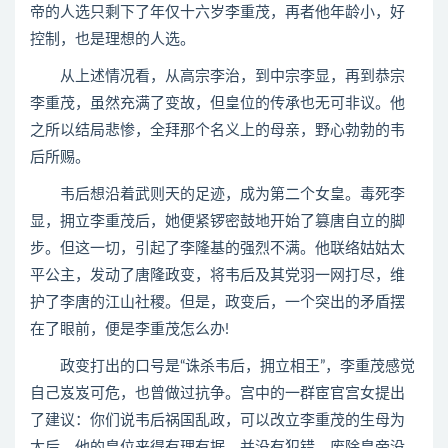
帝的人选只剩下了年仅十六岁李重茂，再者他年龄小，好
控制，也是理想的人选。
从上述情况看，从高宗李治，到中宗李显，再到恭宗
李重茂，虽然充满了变故，但皇位的传承也无可非议。他
之所以结局悲惨，全拜那个名义上的母亲，野心勃勃的韦
后所赐。
韦后想沿着武则天的足迹，成为第二个女皇。毒死李
显，拥立李重茂后，她便紧锣密鼓地开始了篡唐自立的脚
步。但这一切，引起了李隆基的强烈不满。他联络姑姑太
平公主，发动了唐隆政变，将韦后及其党羽一网打尽，维
护了李唐的江山社稷。但是，政变后，一个突出的矛盾摆
在了眼前，便是李重茂怎么办!
政变打出的口号是“诛杀韦后，拥立相王”，李重茂感觉
自己岌岌可危，也曾做过抗争。宫中的一群宦官宫女提出
了建议：你们说韦后祸国乱政，可以改立李重茂的生母为
太后，他的皇位来得有理有据，并没有犯错，废除皇帝没