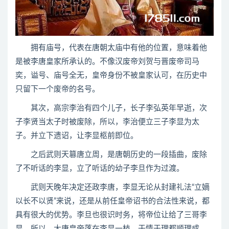
拥有庙号，代表在唐朝太庙中有他的位置，意味着他
是被李唐皇家所承认的。不像汉废帝刘贺与晋废帝司马
奕，谥号、庙号全无，皇帝身份不被皇家认可，在历史中
只留下一个废帝的名号。
其次，高宗李治有四个儿子，长子李弘英年早逝，次
子李贤当太子时被废除，所以，李治便立三子李显为太
子。并立下遗诏，让李显柩前即位。
之后武则天篡唐立周，是唐朝历史的一段插曲，废除
了不听话的李显，立了听话的幼子李旦作为过渡。
武则天晚年决定还政李唐，李显无论从封建礼法“立嫡
以长不以贤”来说，还是从前任皇帝诏书的合法性来说，都
具有很大的优势。李旦也很识时务，将帝位让给了三哥李
显。所以，大唐皇帝落在李显一枝，于情于理都顺理成