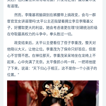
有道理。
然而，李隆基将脑袋别在裤腰带上搞政变，会与一群
宦官宫女讲道理吗!太平公主还指望着拥立李旦李隆基父
子，好攫取更大的利益，她会考虑谁更在理?封建统治阶级
在夺取最高权力的斗争中，拳头胜过一切。
政变结束后，太平公主便看住了侄子李重茂，整天对
他晓以大义，让他让位。李重茂为了保命只好答应，但是
心不甘情不愿。在禅位那天，李重茂呆呆地坐在龙椅上不
起来，心中充满了无奈。太平像抓小鸡一样，一把将他提
了下来，说道：“天下归心于相王，这不是你一个小孩子的
位置。”