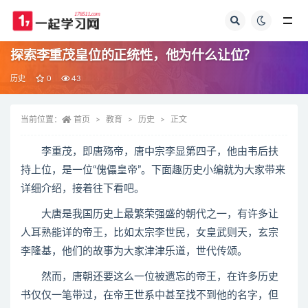
全部
探索李重茂皇位的正统性，他为什么让位？
历史
0
43
当前位置：
首页
教育
历史
正文
李重茂，即唐殇帝，唐中宗李显第四子，他由韦后扶
持上位，是一位“傀儡皇帝”。下面趣历史小编就为大家带来
详细介绍，接着往下看吧。
大唐是我国历史上最繁荣强盛的朝代之一，有许多让
人耳熟能详的帝王，比如太宗李世民，女皇武则天，玄宗
李隆基，他们的故事为大家津津乐道，世代传颂。
然而，唐朝还要这么一位被遗忘的帝王，在许多历史
书仅仅一笔带过，在帝王世系中甚至找不到他的名字，但