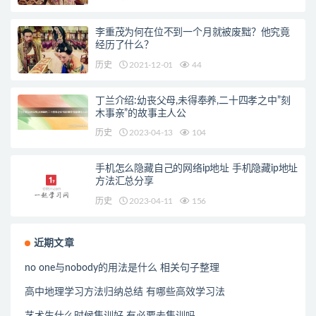
李重茂为何在位不到一个月就被废黜？他究竟
经历了什么？
历史
2021-12-01
44
丁兰介绍:幼丧父母,未得奉养,二十四孝之中”刻
木事亲”的故事主人公
历史
2023-04-13
104
手机怎么隐藏自己的网络ip地址 手机隐藏ip地址
方法汇总分享
历史
2023-04-11
156
近期文章
no one与nobody的用法是什么 相关句子整理
高中地理学习方法归纳总结 有哪些高效学习法
艺术生什么时候集训好 有必要去集训吗