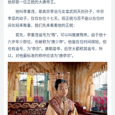
他却是一位正统的大唐帝王。
他叫李重茂，是高宗李治与女皇武则天的孙子，中宗
李显的幼子，仅仅在位十七天。但正统与否不能以在位时
间长短来衡量，我们先来看看他的正统：
首先，李重茂谥号为“殇”，可以叫做唐殇帝。由于他十
六岁年少即位，也被称为“唐少帝”。他虽在位时间很短，但
也有庙号，为“恭宗”。唐朝皇帝，后世大都称其庙号，所
以，对他最标准的称呼应该为“唐恭宗”。