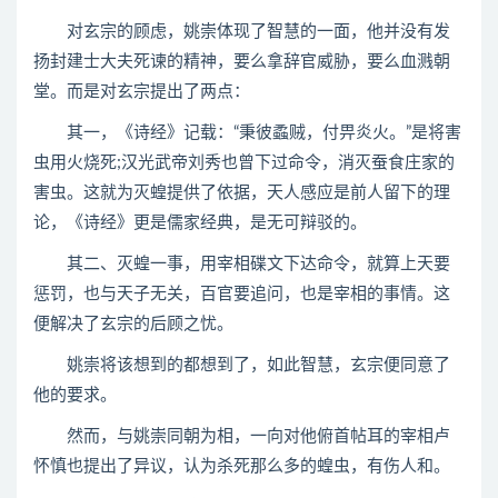
对玄宗的顾虑，姚崇体现了智慧的一面，他并没有发
扬封建士大夫死谏的精神，要么拿辞官威胁，要么血溅朝
堂。而是对玄宗提出了两点：
其一，《诗经》记载：“秉彼蟊贼，付畀炎火。”是将害
虫用火烧死;汉光武帝刘秀也曾下过命令，消灭蚕食庄家的
害虫。这就为灭蝗提供了依据，天人感应是前人留下的理
论，《诗经》更是儒家经典，是无可辩驳的。
其二、灭蝗一事，用宰相碟文下达命令，就算上天要
惩罚，也与天子无关，百官要追问，也是宰相的事情。这
便解决了玄宗的后顾之忧。
姚崇将该想到的都想到了，如此智慧，玄宗便同意了
他的要求。
然而，与姚崇同朝为相，一向对他俯首帖耳的宰相卢
怀慎也提出了异议，认为杀死那么多的蝗虫，有伤人和。