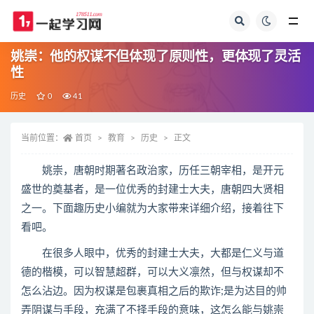
全部
姚崇：他的权谋不但体现了原则性，更体现了灵活
性
历史
0
41
当前位置：
首页
教育
历史
正文
姚崇，唐朝时期著名政治家，历任三朝宰相，是开元
盛世的奠基者，是一位优秀的封建士大夫，唐朝四大贤相
之一。下面趣历史小编就为大家带来详细介绍，接着往下
看吧。
在很多人眼中，优秀的封建士大夫，大都是仁义与道
德的楷模，可以智慧超群，可以大义凛然，但与权谋却不
怎么沾边。因为权谋是包裹真相之后的欺诈;是为达目的帅
弄阴谋与手段，充满了不择手段的意味，这怎么能与姚崇