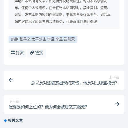
声明：
本站所有文章，如无特殊说明或标注，均为本站原创发
布。任何个人或组织，在未征得本站同意时，禁止复制、盗用、
采集、发布本站内容到任何网站、书籍等各类媒体平台。如若本
站内容侵犯了原著者的合法权益，可联系我们进行处理。
姚崇 张易之 太平公主 李旦 李显 武则天
打赏
链接
上一篇
总以反对派姿态出现的宋璟，他反对过哪些权贵？
下一篇
崔湜是如何上位的？他为何会被唐玄宗赐死？
相关文章