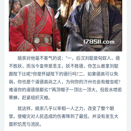
姚崇对他毫不客气的说：“一，后汉刘聪是匈奴人，德
不胜妖，而当今皇帝是圣主，妖不胜德，你怎么敢拿刘聪
跟陛下比呢?你是怀疑陛下的德行吗?二、如果德高可以免
祸，你也是个道德高尚之人，为何你的汴州也会有蝗虫呢?
难道你的道德很鄙劣?”两顶帽子一顶比一顶大，倪若水噤若
寒蝉，赶紧组织灭蝗。
就这样，姚崇几乎以宰相一人之力，改变了整个朝
堂。使蝗灾对人民造成的伤害降到了最低，并没有发生大
面积饥荒与流民。