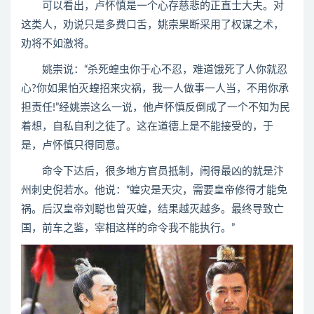
可以看出，卢怀慎是一个心存慈悲的正直士大夫。对
这类人，劝说只是多费口舌，姚崇果断采用了权谋之术，
劝将不如激将。
姚崇说：“杀死蝗虫你于心不忍，难道饿死了人你就忍
心?你如果怕灭蝗招来灾祸，我一人做事一人当，不用你承
担责任!”经姚崇这么一说，他卢怀慎反倒成了一个不知为民
着想，自私自利之徒了。这在道德上是不能接受的，于
是，卢怀慎只得同意。
命令下达后，很多地方官员抵制，闹得最凶的就是汴
州刺史倪若水。他说：“蝗灾是天灾，需要皇帝修得才能免
祸。后汉皇帝刘聪也曾灭蝗，结果越灭越多。最终导致亡
国，前车之鉴，宰相这样的命令我不能执行。”